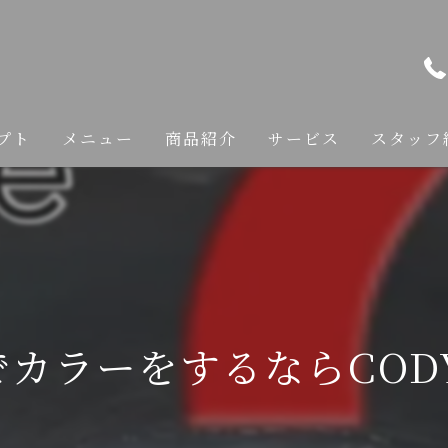
プト
メニュー
商品紹介
サービス
スタッフ
カット
カラー
縮毛矯正
カラーをするならCODY
トリートメント
ヘアケア