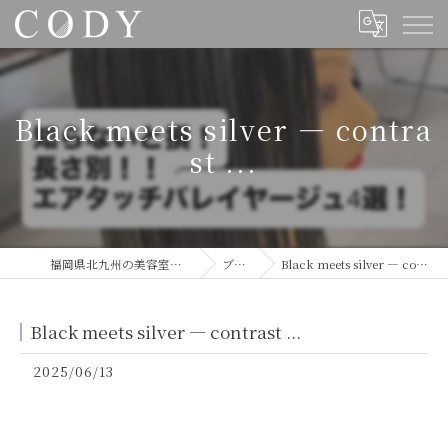
Black meets silver — contra
st ...
福岡県北九州の美容室ならCODY
ブログ
Black meets silver — contrast ...
Black meets silver — contrast ...
2025/06/13