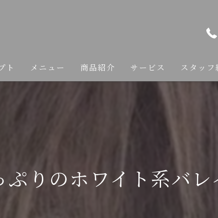
プト
メニュー
商品紹介
サービス
スタッフ
カット
カラー
縮毛矯正
っぷりのホワイト系バレ
トリートメント
ヘアケア