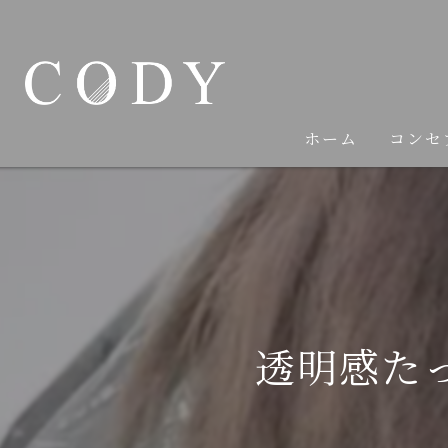
ホーム
コンセ
透明感た