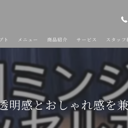
プト
メニュー
商品紹介
サービス
スタッフ
カット
カラー
縮毛矯正
透明感とおしゃれ感を兼ね
トリートメント
ヘアケア