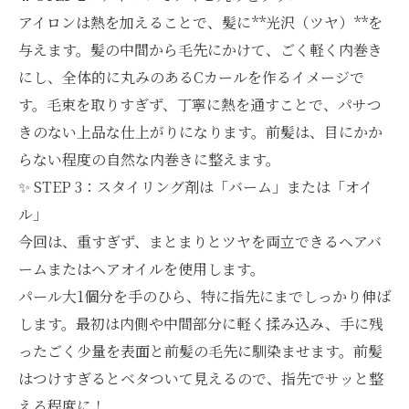
アイロンは熱を加えることで、髪に**光沢（ツヤ）**を
与えます。髪の中間から毛先にかけて、ごく軽く内巻き
にし、全体的に丸みのあるCカールを作るイメージで
す。毛束を取りすぎず、丁寧に熱を通すことで、パサつ
きのない上品な仕上がりになります。前髪は、目にかか
らない程度の自然な内巻きに整えます。
✨ STEP 3：スタイリング剤は「バーム」または「オイ
ル」
今回は、重すぎず、まとまりとツヤを両立できるヘアバ
ームまたはヘアオイルを使用します。
パール大1個分を手のひら、特に指先にまでしっかり伸ば
します。最初は内側や中間部分に軽く揉み込み、手に残
ったごく少量を表面と前髪の毛先に馴染ませます。前髪
はつけすぎるとベタついて見えるので、指先でサッと整
える程度に！