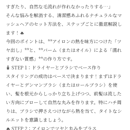
すぎたり、自然な毛流れが作れなかったりする…」
そんな悩みを解消する、清潔感あふれるナチュラルなマ
ッシュヘアのセット方法を、ステップごとに徹底解説し
ます！🔥
今回のポイントは、**アイロンの熱を味方につけた「ツ
ヤ出し」**と、**バーム（またはオイル）による「濡れ
すぎない質感」**の作り方です。
🧴 STEP 1：ドライヤーとブラシでベース作り
スタイリングの成功はベースで決まります！まずはドラ
イヤーとデンマンブラシ（またはロールブラシ）を使
い、髪を根元からしっかり立ち上げつつ、前髪は流した
い方向にブローして自然な丸みを作ります。特にハチ周
りは、ブラシで押さえつけながら熱を当て、タイトなシ
ルエットを意識しましょう。
🔥 STEP 2：アイロンでツヤと丸みをプラス