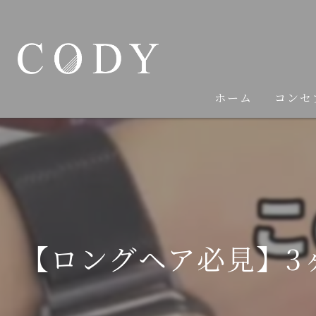
ホーム
コンセ
【ロングヘア必見】3