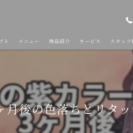
プト
メニュー
商品紹介
サービス
スタッフ
カット
カラー
縮毛矯正
ヶ月後の色落ちとリタッチ
トリートメント
ヘアケア