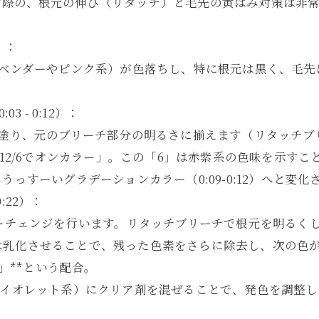
す際の、根元の伸び（リタッチ）と毛先の黄ばみ対策は非
3）：
ラベンダーやピンク系）が色落ちし、特に根元は黒く、毛
 - 0:12）：
を塗り、元のブリーチ部分の明るさに揃えます（リタッチブ
「12/6でオンカラー」。この「6」は赤紫系の色味を示す
っすーいグラデーションカラー（0:09-0:12）へと変化
:22）：
ラーチェンジを行います。リタッチブリーチで根元を明るく
は乳化させることで、残った色素をさらに除去し、次の色
68」**という配合。
プル系・バイオレット系）にクリア剤を混ぜることで、発色を調