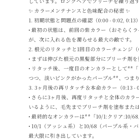
しています。ロングヘアでブリーチを繰り返
✨ カラーメンテナンスと色味配合の秘密 ✨
1. 初期状態と問題点の確認（0:00 - 0:02, 0:1
• 最初の状態は、前回の紫カラー（おそらく
が、次に入れる色を濁らせる最大の敵です。
2. 根元のリタッチと1回目のカラーチェンジ（0:03
• まずは伸びた根元の黒髪部分にブリーチ剤
• リタッチ後、一度目のオンカラーとして**
つつ、淡いピンクがかったパープル**、つまりう
3. 3ヶ月後の再リタッチ＆本命カラー（0:13 - 0
• さらに3ヶ月後、再度リタッチと全体のカ
いるように、毛先までブリーチ剤を塗布また
• 最終的なオンカラーは**「10/1:クリア:10/
• 10/1（アッシュ系）と10/68（パー
最大限に引き出しています。