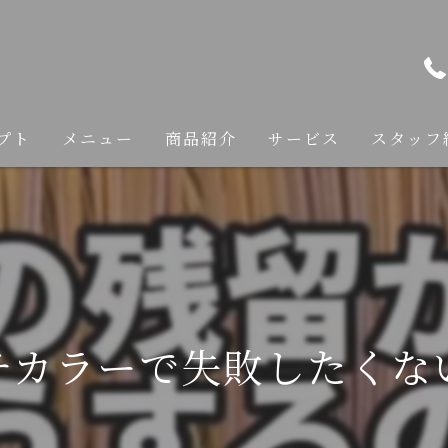
プト
メニュー
商品紹介
サービス
スタッフ
カット
カラー
縮毛矯正
チカラーで失敗したくない
トリートメント
ヘアケア