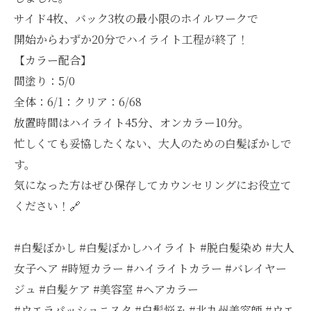
サイド4枚、バック3枚の最小限のホイルワークで
開始からわずか20分でハイライト工程が終了！
【カラー配合】
間塗り：5/0
全体：6/1：クリア：6/68
放置時間はハイライト45分、オンカラー10分。
忙しくても妥協したくない、大人のための白髪ぼかしで
す。
気になった方はぜひ保存してカウンセリングにお役立て
ください！🔗
#白髪ぼかし #白髪ぼかしハイライト #脱白髪染め #大人
女子ヘア #時短カラー #ハイライトカラー #バレイヤー
ジュ #白髪ケア #美容室 #ヘアカラー
#ウエラパッショニスタ #白髪悩み #北九州美容師 #ウエ