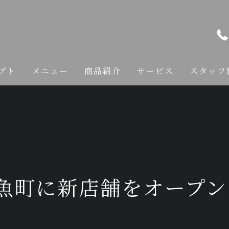
プト
メニュー
商品紹介
サービス
スタッフ
カット
カラー
縮毛矯正
魚町に新店舗をオープ
トリートメント
ヘアケア