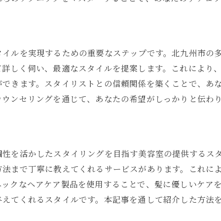
福岡県北九州市の美容室で手に入れる自然体のヘアスタイ
自然体を重視する美容室の特徴
北九州市でおすすめのナチュラルサロン
タイルを実現するための重要なステップです。北九州市の
理想の自然体スタイルを提案するプロセス
て詳しく伺い、最適なスタイルを提案します。これにより
ナチュラルスタイルのためのヘアケア
ができます。スタイリストとの信頼関係を築くことで、あ
自然体ヘアスタイルの維持方法
カウンセリングを通じて、あなたの希望がしっかりと伝わ
美容室でのスタイルチェンジ事例
ナチュラルな魅力を引き出す北九州市の美容室の選び方
自分に合った美容室の探し方
個性を活かしたスタイリングを目指す美容室の提供するス
ナチュラルスタイルに特化したサロンの特徴
方法まで丁寧に教えてくれるサービスがあります。これに
北九州市の美容室の評判をチェック
ニックなヘアケア製品を使用することで、髪に優しいケア
サロン選びで失敗しないポイント
与えてくれるスタイルです。本記事を通して紹介した方法
ナチュラルスタイルに強いサロンの選定基準