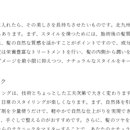
ナチュラル志向にぴったりの美容室選び
北九州市で注目のナチュラルトレンド
サロンで叶える自然体の美しさ
に入れたら、その美しさを長持ちさせたいものです。北九
ナチュラルスタイルに欠かせないアイテム
もあります。まず、スタイルを保つためには、施術後の髪
は、髪の自然な質感を活かすことがポイントですので、成
地元サロンが推奨するヘアケア方法
度は栄養豊富なトリートメントを行い、髪の内側から潤い
ナチュラルスタイルを長く楽しむコツ
ダメージを最小限に抑えつつ、ナチュラルなスタイルをキ
髪質を活かしたナチュラルスタイルを実現する北九州市の
髪質に合ったスタイルの見つけ方
ック
北九州市で人気の髪質別スタイリング
リングは、技術とちょっとした工夫次第で大きく変わりま
髪質を活かすためのサロンテクニック
、日常のスタイリングが楽しくなります。まず、自然体を
ナチュラルスタイルを実現する施術内容
グ剤を少量使うだけで、軽やかで自然な仕上がりを実現で
サロンでの髪質診断の流れ
て、手ぐしで整えるのがおすすめです。さらに、髪のツヤ
髪質を活かしたナチュラルスタイルの事例
れらのテクニックをマスターすることで、あなたのナチュ