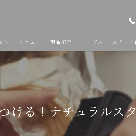
プト
メニュー
商品紹介
サービス
スタッフ
カット
カラー
縮毛矯正
つける！ナチュラルス
トリートメント
ヘアケア