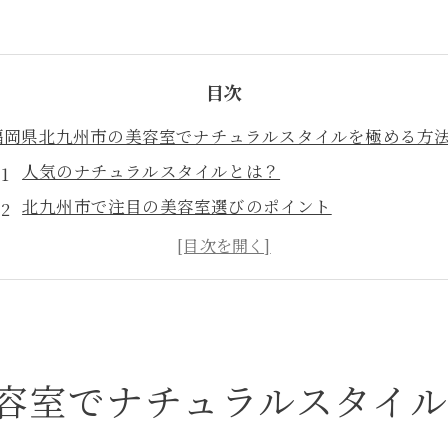
目次
福岡県北九州市の美容室でナチュラルスタイルを極める方
人気のナチュラルスタイルとは？
北九州市で注目の美容室選びのポイント
ヘアスタイルを長持ちさせる秘訣
自然体を引き出すスタイリングテクニック
サロンでのカウンセリングの重要性
ナチュラルスタイルで魅力を最大限に
美容室選びでナチュラル美を手に入れる福岡県北九州市の
容室でナチュラルスタイ
ナチュラル美を追求するサロンの特徴