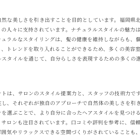
北九州市の美容室が提供する特別なサービス
地元で愛される美容室の魅力
自然な美しさを引き出すことを目的としています。福岡県
ナチュラルスタイルに合うヘアケア商品の選び方
くの人々に支持されています。ナチュラルスタイルの魅力
サロンでの施術がもたらす美しさ
チュラルなスタイリングは、髪の健康を維持しながらも、
福岡県北九州市で選びたい美容室の条件
も、トレンドを取り入れることができるため、多くの美容
北九州市で出会う理想の美容室ナチュラルスタイルの秘訣
ルスタイルを通じて、自分らしさを表現するための多くの
理想のサロンを見つけるためのステップ
ナチュラルスタイルが得意なスタイリストとは
ト
北九州市でのサロン体験の流れ
ントは、サロンのスタイル提案力と、スタッフの技術力で
自分の髪質に合ったスタイル提案
在し、それぞれが独自のアプローチで自然体の美しさを引
サロンでのアフターケアの重要性
ンを選ぶことで、より自分に合ったヘアスタイルを見つけ
ナチュラルスタイルの魅力を引き出すヒント
うサロンも注目されています。口コミや評判を参考に、信
雰囲気やリラックスできる空間づくりがされていることも
ナチュラル志向の方必見福岡県北九州市の美容室で叶える