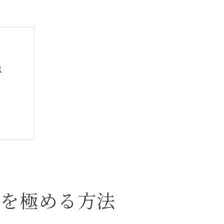
法
魅力
ルを極める方法