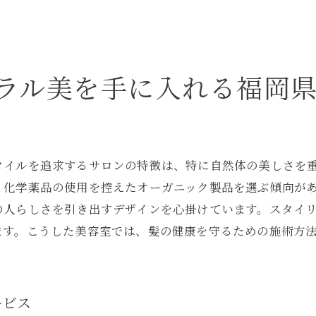
実際の体験談をもとにしたサロン選び
福岡県北九州市でナチュラルスタイルに特化した美容室を
ナチュラルスタイルを得意とするサロンの見つけ方
ラル美を手に入れる福岡
北九州市で話題のサロン紹介
ナチュラルスタイルが得意な美容師の見極め方
口コミで選ぶナチュラル特化サロン
タイルを追求するサロンの特徴は、特に自然体の美しさを
ナチュラルな美しさを叶えるサロンツアー
、化学薬品の使用を控えたオーガニック製品を選ぶ傾向が
福岡県北九州市での美容室探しのコツ
の人らしさを引き出すデザインを心掛けています。スタイ
ます。こうした美容室では、髪の健康を守るための施術方
ービス