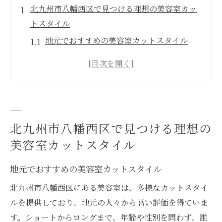
北九州市八幡西区で見つける理想の美容室カッ
トスタイル
地元でおすすめの美容室カットスタイル
八幡西区の美容室が提供するカットの魅力
あなたに合った理想のスタイルを探すコツ
カットスタイルで変わる第一印象
美容室選びのポイントとスタイルの提案
個性を引き出すカット技術に注目
北九州市八幡西区で見つける理想の
美容室カットスタイル
美容室で叶えるあなただけのカットスタイルの
秘密
地元でおすすめの美容室カットスタイル
プロの美容師が教えるカットスタイルの選
北九州市八幡西区にある美容室は、多様なカットスタイ
び方
ルを提供しており、地元の人々から高い評価を得ていま
個性を活かすカットの秘訣とは？
す。ショートからロングまで、年齢や性別を問わず、誰
美容室でのカウンセリングが鍵