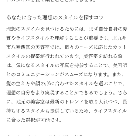
忙しい日常にフィットする美容室での簡単スタ
イリング
あなたに合った理想のスタイルを探すコツ
忙しいあなたにぴったりのカット提案
理想のスタイルを見つけるためには、まず自分自身の髪
時短スタイリングを叶えるカット技術
質やライフスタイルを理解することが重要です。北九州
日常に溶け込む簡単スタイリングの工夫
市八幡西区の美容室では、個々のニーズに応じたカット
美容室でのカットが朝の時間を変える
スタイルの提案が行われています。美容室を訪れる際
は、気になるスタイルの写真を持参することで、美容師
簡単アレンジが楽しめるカットの魅力
とのコミュニケーションがスムーズになります。また、
美容室で学ぶお手軽スタイリング法
髪の生え方や顔の形に合わせたスタイルを選ぶことで、
北九州市八幡西区の美容室が提案する髪質別カ
理想の自分をより実現することができるでしょう。さら
ット技法
に、地元の美容室は最新のトレンドを取り入れつつ、長
髪質に合わせた最適なカットスタイルとは
持ちするスタイルも提供しているため、ライフスタイル
美容室でのカウンセリングで髪質を活かす
に合った選択が可能です。
髪質別に考えるカットのポイント