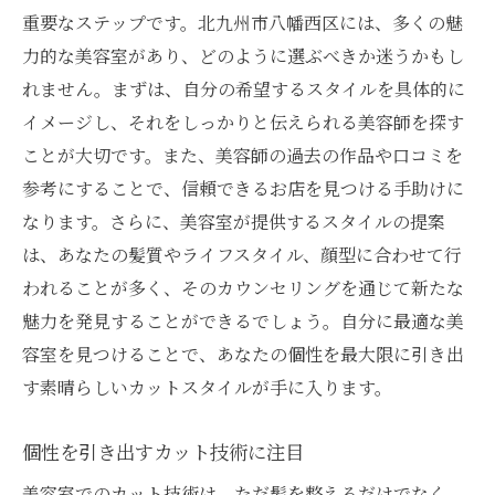
ライフスタイル別のカットスタイルの魅力
重要なステップです。北九州市八幡西区には、多くの魅
力的な美容室があり、どのように選ぶべきか迷うかもし
美容室でのスタイル提案と生活との調和
れません。まずは、自分の希望するスタイルを具体的に
ライフスタイルを考慮したカットの提案
イメージし、それをしっかりと伝えられる美容師を探す
自分らしいスタイルを楽しむためのカット
ことが大切です。また、美容師の過去の作品や口コミを
ライフスタイルを豊かにする美容室の提案
参考にすることで、信頼できるお店を見つける手助けに
日々の生活に合ったスタイルを美容室で
なります。さらに、美容室が提供するスタイルの提案
美容室でのカットで新たな自分を発見する旅
は、あなたの髪質やライフスタイル、顔型に合わせて行
美容室でのカットがもたらす新しい自分
われることが多く、そのカウンセリングを通じて新たな
自分自身を再発見するスタイルの選び方
魅力を発見することができるでしょう。自分に最適な美
容室を見つけることで、あなたの個性を最大限に引き出
美容室でのカットが変える自己イメージ
す素晴らしいカットスタイルが手に入ります。
新しい自分を表現するカットスタイル
美容室で体験する変身のプロセス
個性を引き出すカット技術に注目
カットを通じて見つける自分らしさ
美容室でのカット技術は、ただ髪を整えるだけでなく、