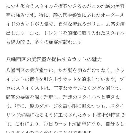
にでも似合うスタイルを提案できるのがこの地域の美容
自分だけのスタイルを実現するカット技法
室の強みです。特に、顔の形や髪質に応じたオーダーメ
カットで表現する新しい自分
イドのカットが人気で、自然な流れやボリューム感を演
美容室が提案するカットスタイルのポイン
出します。また、トレンドを的確に取り入れたスタイル
ト
も魅力的で、多くの顧客が訪れます。
個性を引き出す八幡西区の美容室で最新トレン
ドを体験
八幡西区の美容室が提供するカットの魅力
流行を取り入れたカットスタイルの魅力
八幡西区の美容室では、ただ髪を切るだけでなく、クラ
美容室で実現するトレンドカットのポイン
イアントの個性を引き出すカットを追求しています。プ
ト
ロのスタイリストは、丁寧なカウンセリングを通じて、
顧客の要望を深く理解し、理想のスタイルへと導きま
八幡西区で体験する最新のヘアトレンド
す。特に、髪のダメージを最小限に抑えつつも、スタイ
トレンドをおさえた美容室選びのコツ
リングが楽になるように工夫されたカット技術が特徴で
個性を光らせるトレンドスタイル
す。これにより、毎日のセットが簡単になり、自分らし
流行を超える個性派スタイル体験
いスタイルを長く楽しむことができます。