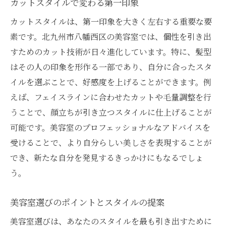
美容室が教える髪質に合ったメンテナンス
カットスタイルで変わる第一印象
法
カットスタイルは、第一印象を大きく左右する重要な要
髪質ごとに異なるカットの技法を学ぶ
素です。北九州市八幡西区の美容室では、個性を引き出
美容室で髪質の悩みを解決する方法
すためのカット技術が日々進化しています。特に、髪型
はその人の印象を形作る一部であり、自分に合ったスタ
美容室でのカットが日常を豊かにする理由と
イルを選ぶことで、好感度を上げることができます。例
は？
えば、フェイスラインに合わせたカットや毛量調整を行
美容室でのカットが心に与える影響
うことで、顔立ちが引き立つスタイルに仕上げることが
日常を変えるカットの力とその理由
可能です。美容室のプロフェッショナルなアドバイスを
美容室で体験する豊かな日常のヒント
受けることで、より自分らしい美しさを表現することが
カットがもたらす新しい生活の楽しみ方
でき、新たな自分を発見するきっかけにもなるでしょ
美容室でのカットが生む幸福感
う。
日常を彩る美容室のカット技術
美容室選びのポイントとスタイルの提案
ライフスタイルに寄り添う美容室のカットスタ
イル術
美容室選びは、あなたのスタイルを最も引き出すために