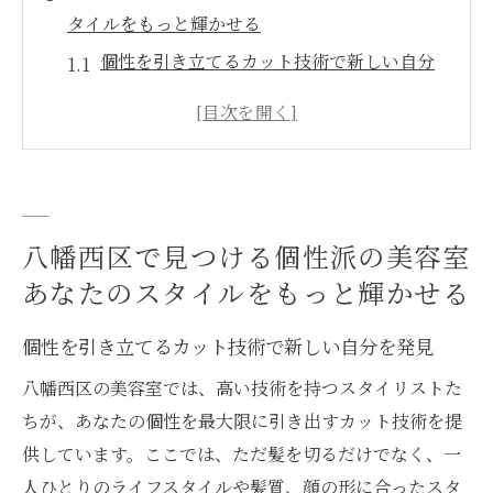
タイルをもっと輝かせる
個性を引き立てるカット技術で新しい自分
を発見
パーソナライズカラーでスタイルに差をつ
ける
リラクゼーションメニューで心と体を癒す
トレンドスタイルを取り入れた個性的なサ
八幡西区で見つける個性派の美容室
ロン選び
あなたのスタイルをもっと輝かせる
スタイリストとのカウンセリングで理想の
ヘアを実現
個性を引き立てるカット技術で新しい自分を発見
八幡西区で特色ある美容室を見つけよう
八幡西区の美容室では、高い技術を持つスタイリストた
美容室探しに困ったら八幡西区でトレンドを取
ちが、あなたの個性を最大限に引き出すカット技術を提
り入れたスタイルを体験しよう
供しています。ここでは、ただ髪を切るだけでなく、一
人ひとりのライフスタイルや髪質、顔の形に合ったスタ
最新トレンドカットで魅力的なスタイルに