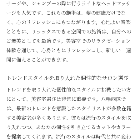
サージや、シャンプーの際に行うライトなヘッドマッサ
おもてなしの心を感じる接客
ージも人気です。これらの施術は、髪の健康だけでな
リラックスできる施術メニューの紹介
く、心のリフレッシュにもつながります。心地よい音楽
八幡西区で見つける癒しのサロン
とともに、リラックスできる空間での施術は、自分への
ご褒美としても最適です。美容室でのリラクゼーション
信頼できるスタイリストがいる美容室
体験を通じて、心身ともにリフレッシュし、新しい一週
美容室で叶える自分らしさ八幡西区で出会うあ
間に備えることができます。
なただけのサロン
あなたらしいスタイルを引き出すカウンセ
トレンドスタイルを取り入れた個性的なサロン選び
リング
トレンドを取り入れた個性的なスタイルに挑戦したい方
自分らしいカラーリングを見つける
にとって、美容室選びは非常に重要です。八幡西区で
一人ひとりに合わせたスタイル提案
は、最新のトレンドを意識したスタイリストが多数在籍
あなただけのオーダーメイドカット
する美容室が多くあります。彼らは流行のスタイルを取
自分らしさを大事にするサロン選び
り入れつつ、あなたの個性を引き立てるカットやカラー
八幡西区で個性を大切にする美容室
を提案してくれます。流行のスタイルは時代と共に変わ