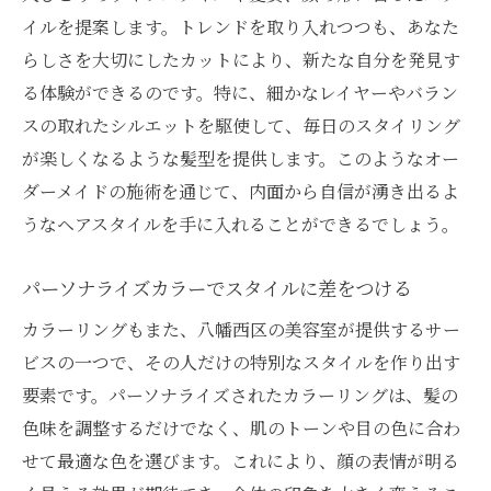
イルを提案します。トレンドを取り入れつつも、あなた
インスタ映えするヘアアレンジのご提案
らしさを大切にしたカットにより、新たな自分を発見す
トレンドカラーで差をつける方法
る体験ができるのです。特に、細かなレイヤーやバラン
話題のヘアケア製品を取り入れた施術
スの取れたシルエットを駆使して、毎日のスタイリング
八幡西区のトレンド発信地サロン紹介
が楽しくなるような髪型を提供します。このようなオー
おしゃれなスタイルを叶えるサロン特集
ダーメイドの施術を通じて、内面から自信が湧き出るよ
髪質を活かす美容室選び八幡西区のサロンで理
うなヘアスタイルを手に入れることができるでしょう。
想のヘアスタイルを
パーソナライズカラーでスタイルに差をつける
髪質別おすすめスタイルのご提案
ダメージレスな施術でツヤ髪に
カラーリングもまた、八幡西区の美容室が提供するサー
ビスの一つで、その人だけの特別なスタイルを作り出す
髪質に合うトリートメント選び
要素です。パーソナライズされたカラーリングは、髪の
ナチュラルな質感を引き出すカット
色味を調整するだけでなく、肌のトーンや目の色に合わ
髪質改善メニューで理想の髪質に
せて最適な色を選びます。これにより、顔の表情が明る
八幡西区で髪質を活かすサロンリスト