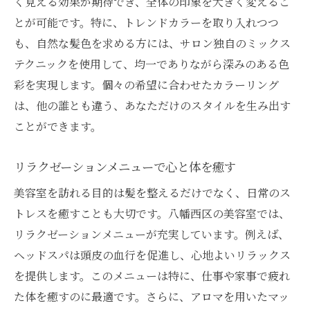
く見える効果が期待でき、全体の印象を大きく変えるこ
ライフスタイルに合わせた美容室選び八幡西区
とが可能です。特に、トレンドカラーを取り入れつつ
のオススメサロン特集
も、自然な髪色を求める方には、サロン独自のミックス
忙しい方にぴったりな時短メニュー
テクニックを使用して、均一でありながら深みのある色
ライフスタイルに合わせたヘアメンテナン
彩を実現します。個々の希望に合わせたカラーリング
ス
は、他の誰とも違う、あなただけのスタイルを生み出す
仕事帰りに立ち寄れるサロン紹介
ことができます。
子育て中のママに優しいサロン選び
リラクゼーションメニューで心と体を癒す
プライベートルーム完備のサロンでリラッ
美容室を訪れる目的は髪を整えるだけでなく、日常のス
クス
トレスを癒すことも大切です。八幡西区の美容室では、
ライフスタイルにフィットする美容室探し
リラクゼーションメニューが充実しています。例えば、
安心の技術とおもてなし八幡西区でリラックス
ヘッドスパは頭皮の血行を促進し、心地よいリラックス
できる美容室とは
を提供します。このメニューは特に、仕事や家事で疲れ
プロフェッショナルな技術で安心施術
た体を癒すのに最適です。さらに、アロマを用いたマッ
心地よい空間でリフレッシュ