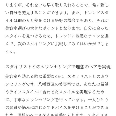
八幡西区の美容室で心も髪もリフレッシュ季節
りますが、それをいち早く取り入れることで、常に新し
の変わり目にぴったりのスタイル
い自分を発見することができます。また、トレンドスタ
イルは他の人と差をつける絶好の機会でもあり、それが
季節に合わせたヘアケアメニュー
美容室選びの大きなポイントとなります。自分に合った
トレンドの季節カラーで新しい自分に
スタイルを見つけるため、トレンドに敏感なサロンを選
髪も心も軽くなるスパ体験
んで、次のスタイリングに挑戦してみてはいかがでしょ
シーズンごとのスタイルチェンジの提案
うか。
気分を変える季節のスタイルメニュー
八幡西区で季節を楽しむヘアスタイルを
スタイリストとのカウンセリングで理想のヘアを実現
地域の魅力を取り入れた美容室八幡西区で発見
美容室を訪れる際に重要なのは、スタイリストとのカウ
する新しい自分
ンセリングです。八幡西区の美容室では、あなたの希望
地域の景色をモチーフにしたスタイル
やライフスタイルに合わせたスタイルを実現するため
八幡西区の文化を取り入れたサロン
に、丁寧なカウンセリングを行っています。一人ひとり
の髪質や悩みに応じたアドバイスを受けることができる
地域限定のヘアケアアイテム紹介
ため、理想のヘアスタイルが手に入ります。スタイリス