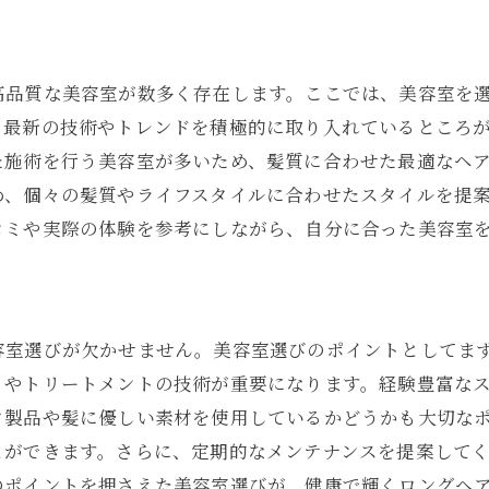
カウンセリングを成功させるための準備
美容師とのコミュニケーションの取り方
自分に合ったヘアスタイルを見つける方法
高品質な美容室が数多く存在します。ここでは、美容室を
カウンセリングで聞いておきたいこと
、最新の技術やトレンドを積極的に取り入れているところ
た施術を行う美容室が多いため、髪質に合わせた最適なヘ
美容室での相談を活かすためのステップ
め、個々の髪質やライフスタイルに合わせたスタイルを提
プロと共に叶えるロングヘア革命の始め方
コミや実際の体験を参考にしながら、自分に合った美容室
九州市で美容室が提供するあなたに合ったロングヘアアド
個別にカスタマイズされたヘアケア提案
ライフスタイルに合わせたヘアアドバイス
容室選びが欠かせません。美容室選びのポイントとしてま
美容室で受け取るカスタムアドバイスの活用法
トやトリートメントの技術が重要になります。経験豊富な
あなたの髪質に合ったアドバイスの重要性
ク製品や髪に優しい素材を使用しているかどうかも大切な
プロが提供する季節ごとのケアアドバイス
とができます。さらに、定期的なメンテナンスを提案して
美容室で相談するべきヘアケアのポイント
のポイントを押さえた美容室選びが、健康で輝くロングヘ