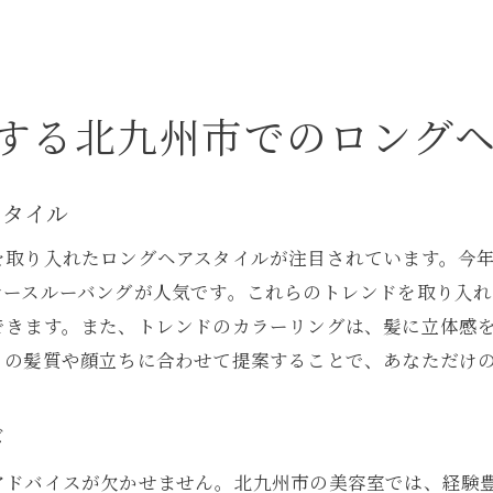
髪質別のケア方法を美容室で学ぶ
容室での体験を通じて北九州市で輝くロングヘアを手に入
美容室での体験談から学ぶロングヘア成功例
する北九州市でのロング
サロンスタイルを家庭でも再現する方法
美容室体験を最大限に活かすための準備
スタイル
北九州市のサロンでの施術の流れと注意点
を取り入れたロングヘアスタイルが注目されています。今
美容室で得た学びを日常に取り入れる
シースルーバングが人気です。これらのトレンドを取り入
美容師との共同作業で輝くヘアを実現
できます。また、トレンドのカラーリングは、髪に立体感
りの髪質や顔立ちに合わせて提案することで、あなただけ
び
アドバイスが欠かせません。北九州市の美容室では、経験