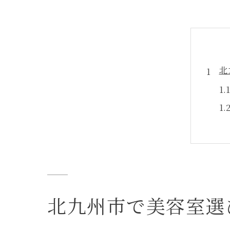
北
美
北九州市で美容室選