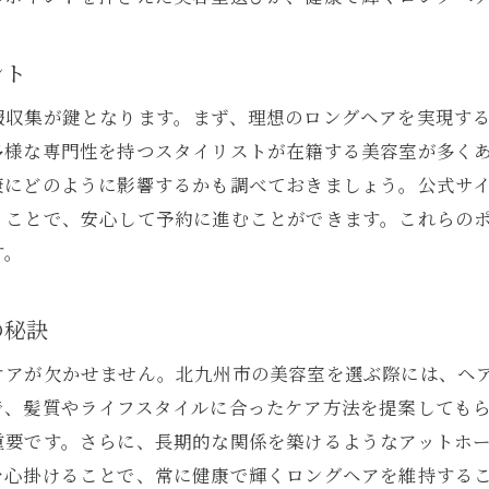
ロの手で北九州市の美容室で理想のヘアを実現
プロの技術を最大限に活用する方法
ント
美容師によるスタイリングテクニック紹介
報収集が鍵となります。まず、理想のロングヘアを実現す
北九州市で信頼できる美容室の選び方
多様な専門性を持つスタイリストが在籍する美容室が多く
理想のヘアスタイルを実現するプロセス
康にどのように影響するかも調べておきましょう。公式サ
プロが教える持ちの良いスタイルのコツ
くことで、安心して予約に進むことができます。これらの
サロンでの施術後のケア方法
す。
九州市で人気の美容室が教えるロングヘアケア法
美容室が推奨する毎日のヘアケアルーティン
の秘訣
トラブル回避のためのヘアケアテクニック
ケアが欠かせません。北九州市の美容室を選ぶ際には、ヘ
美容室のプロが教えるシャンプー選びのコツ
で、髪質やライフスタイルに合ったケア方法を提案しても
美しいロングヘアを維持するためのヒント
重要です。さらに、長期的な関係を築けるようなアットホ
を心掛けることで、常に健康で輝くロングヘアを維持する
美容室でのトリートメントメニューの選び方