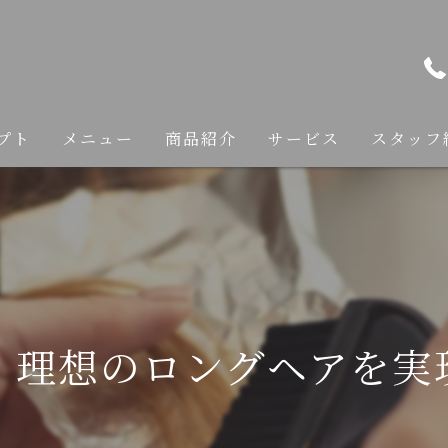
プト
メニュー
商品紹介
サービス
スタッフ
カット
カラー
縮毛矯正
！理想のロングヘアを実
トリートメント
ヘアケア