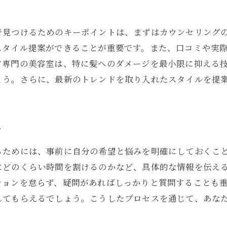
プロが教えるロングヘアのスタイル選び
北九州市の美容室で人気のロングヘア
で見つけるためのキーポイントは、まずはカウンセリング
個性を引き出すロングヘアスタイル提案
スタイル提案ができることが重要です。また、口コミや実
ヘアスタイル選びで気をつけるポイント
ア専門の美容室は、特に髪へのダメージを最小限に抑える
美容室で相談したいロングヘアスタイル
ょう。さらに、最新のトレンドを取り入れたスタイルを提
九州市の美容室で叶える健康で美しいロングヘア
健康な髪を保つための日常ケア方法
美容室でのヘアトリートメントの重要性
ツ
美しい髪を作る食事と生活習慣の提案
るためには、事前に自分の希望と悩みを明確にしておくこ
プロがすすめるロングヘアのケアアイテム
にどのくらい時間を割けるのかなど、具体的な情報を伝え
美容室で受けるべきケアメニュー
ションを怠らず、疑問があればしっかりと質問することも
髪の健康を守るための美容室の活用法
してもらえるでしょう。こうしたプロセスを通じて、あな
容室でのカウンセリングから始まる北九州市のロングヘア