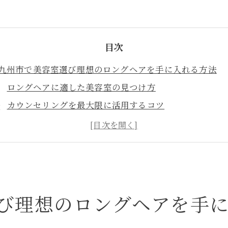
目次
九州市で美容室選び理想のロングヘアを手に入れる方法
ロングヘアに適した美容室の見つけ方
カウンセリングを最大限に活用するコツ
北九州市での美容室の特徴と選び方
ロングヘアを叶える美容室のポイント
事前に知っておきたい美容室選びのヒント
スタイルを維持するための美容室選びの秘訣
容室のプロが提案する北九州市でのロングヘアスタイル
び理想のロングヘアを手
最新トレンドを取り入れたロングヘアスタイル