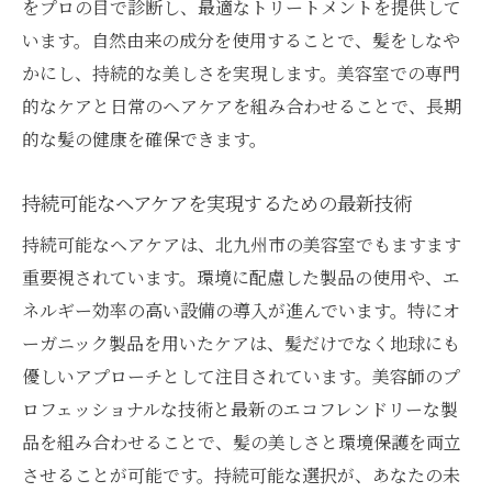
をプロの目で診断し、最適なトリートメントを提供して
り組み
います。自然由来の成分を使用することで、髪をしなや
未来のヘアケアを支える新技術の開発
かにし、持続的な美しさを実現します。美容室での専門
サステイナブルな美容室の役割
的なケアと日常のヘアケアを組み合わせることで、長期
新しいトレンドを創造する地元サロン
的な髪の健康を確保できます。
地域密着型の美容室が叶える未来のケア
持続可能なヘアケアを実現するための最新技術
顧客との信頼関係を重視した新しいサービ
ス
持続可能なヘアケアは、北九州市の美容室でもますます
重要視されています。環境に配慮した製品の使用や、エ
毎日のヘアケアを楽しくするための美容室体験
ネルギー効率の高い設備の導入が進んでいます。特にオ
日常ケアが楽しくなるアイデア
ーガニック製品を用いたケアは、髪だけでなく地球にも
サロンで学ぶホームケアの極意
優しいアプローチとして注目されています。美容師のプ
美容室で得られるモチベーションの源
ロフェッショナルな技術と最新のエコフレンドリーな製
楽しい美容室体験を通じて得る新しい習慣
品を組み合わせることで、髪の美しさと環境保護を両立
プロが教える毎日続けられるヘアケア
させることが可能です。持続可能な選択が、あなたの未