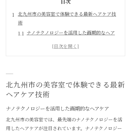
目次
北九州市の美容室で体験できる最新ヘアケア技
術
ナノテクノロジーを活用した画期的なヘア
ケア
オーガニック製品による地球に優しいアプ
ローチ
髪質改善に特化した革新的トリートメント
持続可能なヘアケアを実現するための最新
北九州市の美容室で体験できる最新
技術
ヘアケア技術
AIを活用した個別ケアの未来
ナノテクノロジーを活用した画期的なヘアケア
最新のカラーリング技術とその効果
プロの美容師によるパーソナライズドトリート
北九州市の美容室では、最先端のナノテクノロジーを活
メントの魅力
用したヘアケアが注目されています。ナノテクノロジー