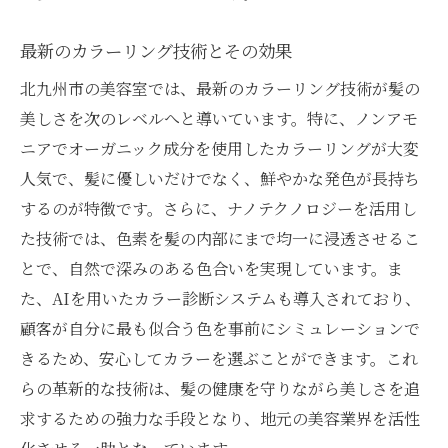
生まれ変わったような髪の実感
最新のカラーリング技術とその効果
髪の健康を取り戻すためのサロン体験
北九州市の美容室では、最新のカラーリング技術が髪の
美容室での驚きのビフォーアフター
美しさを次のレベルへと導いています。特に、ノンアモ
ニアでオーガニック成分を使用したカラーリングが大変
人気で、髪に優しいだけでなく、鮮やかな発色が長持ち
するのが特徴です。さらに、ナノテクノロジーを活用し
た技術では、色素を髪の内部にまで均一に浸透させるこ
とで、自然で深みのある色合いを実現しています。ま
た、AIを用いたカラー診断システムも導入されており、
顧客が自分に最も似合う色を事前にシミュレーションで
きるため、安心してカラーを選ぶことができます。これ
らの革新的な技術は、髪の健康を守りながら美しさを追
求するための強力な手段となり、地元の美容業界を活性