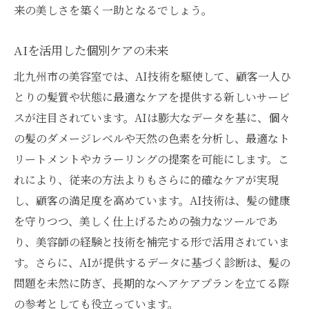
美容室で始める新しいヘアケア習慣
来の美しさを築く一助となるでしょう。
美容室でのカウンセリングを活かしたヘアケア
AIを活用した個別ケアの未来
術
初回カウンセリングで知っておくべきこと
北九州市の美容室では、AI技術を駆使して、顧客一人ひ
とりの髪質や状態に最適なケアを提供する新しいサービ
美容師とのコミュニケーションの取り方
スが注目されています。AIは膨大なデータを基に、個々
カウンセリングを通した髪質ケアの改善
の髪のダメージレベルや天然の色素を分析し、最適なト
定期的なカウンセリングの重要性
リートメントやカラーリングの提案を可能にします。こ
カウンセリング後のホームケアアドバイス
れにより、従来の方法よりもさらに的確なケアが実現
プロフェッショナルに学ぶ髪の健康管理
し、顧客の満足度を高めています。AI技術は、髪の健康
北九州市の美容室が提供する髪の生き返り体験
を守りつつ、美しく仕上げるための強力なツールであ
髪に潤いをもたらすリバイタルメニュー
り、美容師の経験と技術を補完する形で活用されていま
ダメージヘアを蘇らせる再生トリートメン
す。さらに、AIが提供するデータに基づく診断は、髪の
ト
問題を未然に防ぎ、長期的なヘアケアプランを立てる際
の参考としても役立っています。
髪の質感を劇的に変える施術体験