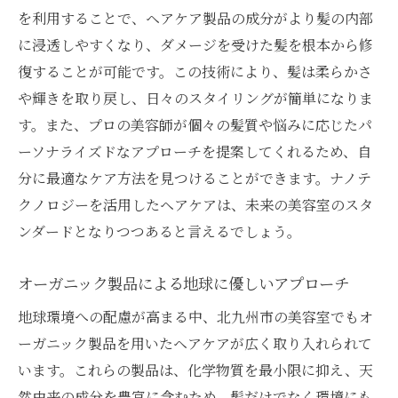
を利用することで、ヘアケア製品の成分がより髪の内部
個々のニーズに応じたカスタマイズトリー
に浸透しやすくなり、ダメージを受けた髪を根本から修
トメント
復することが可能です。この技術により、髪は柔らかさ
一人ひとりに合ったヘアケアプランの提案
や輝きを取り戻し、日々のスタイリングが簡単になりま
パーソナライズドトリートメントのメリッ
す。また、プロの美容師が個々の髪質や悩みに応じたパ
ト
ーソナライズドなアプローチを提案してくれるため、自
髪質とライフスタイルに基づくケアの提案
分に最適なケア方法を見つけることができます。ナノテ
プロの目で選ぶ最適なヘアケア製品
クノロジーを活用したヘアケアは、未来の美容室のスタ
髪の状態を見極めたオーダーメイドケア
ンダードとなりつつあると言えるでしょう。
髪質に合わせたケアが実現する美容室選びのコ
ツ
オーガニック製品による地球に優しいアプローチ
自分の髪質を見極めるためのポイント
地球環境への配慮が高まる中、北九州市の美容室でもオ
髪質別おすすめ美容室の探し方
ーガニック製品を用いたヘアケアが広く取り入れられて
います。これらの製品は、化学物質を最小限に抑え、天
美容師に相談する際のポイント
然由来の成分を豊富に含むため、髪だけでなく環境にも