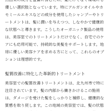
失敗しない美容室選びのコツ
優しい選択肢となっています。特にアルガンオイルやカ
髪質改善に特化したサロンの選び方
モミールエキスなどの成分を使用したシャンプーやトリ
訪問前の事前準備と情報収集
ートメントは、髪に潤いを与えつつ、しなやかで健康的
北九州市で見つけるあなたに最適なヘアケアメ
な状態へと導きます。こうしたオーガニック製品の使用
ニュー
は、美容室でのトリートメントだけでなく、自宅でのケ
北九州市で話題のヘアケアメニュー紹介
アにも応用可能で、持続的な美髪をサポートします。地
人気サロンのおすすめメニュー
球に優しい美容ケアを求める方にとって、これらのオプ
髪質改善に役立つメニューの選び方
ションは理想的です。
季節ごとのおすすめケアメニュー
髪質改善に特化した革新的トリートメント
トレンドを押さえた最新メニュー
美容室での髪質改善トリートメントは、北九州市で特に
各サロンの特色を活かしたメニュー
注目されています。髪の内部から働きかけるこの施術
ヘアケアの未来を切り開く北九州市の美容室の
は、ダメージを受けた髪をしっかりと補修し、健康的な
挑戦
質感を取り戻します。この地域の美容室では、髪の状態
最先端テクノロジーを導入した美容室の取