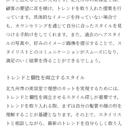
スタイルを実現
顧客の要望に耳を傾け、トレンドを取り入れた提案を行
カウンセリングで得られるメリット
っています。具体的なイメージを持っていない場合で
自分の希望を明確に伝えるコツ
も、カウンセリングを通じて自分に合ったスタイルを見
美容師との信頼関係を築く方法
つける手助けをしてくれます。また、過去のヘアスタイ
ルの写真や、好みのイメージ画像を提示することで、ス
カウンセリングで注意すべきポイント
タイリストとのコミュニケーションがスムーズになり、
理想のスタイルを共有するための準備
満足のいく結果を得ることができるでしょう。
具体的なイメージを持つことの効果
北九州市の美容室で個性を引き出すカット技術
トレンドと個性を両立するスタイル
の重要性
北九州市の美容室で理想のカットを実現するためには、
個性を引き出すカットのコンセプト
トレンドと個性を両立させるスタイル探しが重要です。
ヘアカットで表現する自己スタイル
トレンドを取り入れる際、まずは自分の髪質や顔の形を
美容師が提案する個性的なスタイル
理解することが基礎となります。その上で、スタイリス
個性を活かすためのスタイリング方法
トと相談しながら、最新のトレンドを自分らしく取り入