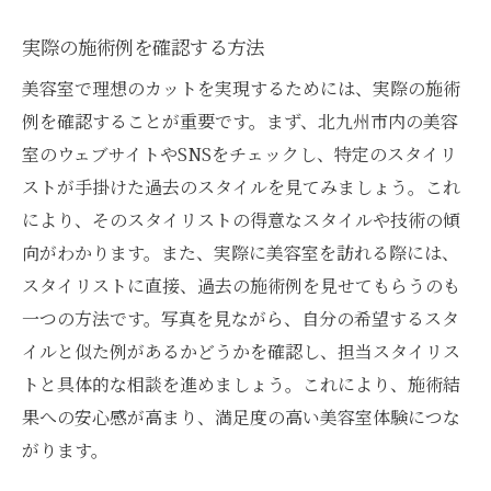
実際に訪れてみる価値
実際の施術例を確認する方法
多様なサービスを提供するサロンの魅力
美容室で理想のカットを実現するためには、実際の施術
予約前に確認したいサロン情報
例を確認することが重要です。まず、北九州市内の美容
自分に合ったスタイリストを見つける方法
室のウェブサイトやSNSをチェックし、特定のスタイリ
信頼できる美容室を北九州で見つけるためのス
ストが手掛けた過去のスタイルを見てみましょう。これ
テップ
により、そのスタイリストの得意なスタイルや技術の傾
美容室選びで失敗しないポイント
向がわかります。また、実際に美容室を訪れる際には、
実績のある美容師を選ぶコツ
スタイリストに直接、過去の施術例を見せてもらうのも
一つの方法です。写真を見ながら、自分の希望するスタ
地域密着型サロンのメリット
イルと似た例があるかどうかを確認し、担当スタイリス
美容室訪問前に確認するべきこと
トと具体的な相談を進めましょう。これにより、施術結
友人の紹介を利用した選び方
果への安心感が高まり、満足度の高い美容室体験につな
長く通えるサロンを見つける秘訣
がります。