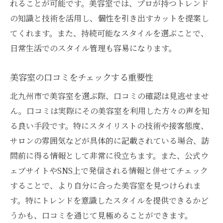
カット技術がもたらす印象の変化
れることが可能です。美容室では、プロが持つトレンド
の知識と技術を活用し、個性を引き出すカットを提案し
個性を引き立てるためのポイント
てくれます。また、持続可能なスタイルを選ぶことで、
美容室選びのチェックポイント北九州市で理想
日常生活でのスタイル管理も容易になります。
のキャンバスを手に入れる
サロンの雰囲気が大切な理由
美容室の口コミをチェックする重要性
サービスの質を見極める方法
北九州市で美容室を選ぶ際、口コミの確認は見逃せませ
アクセスの良さと通いやすさ
ん。口コミは実際にその美容室を利用した方々の声を知
衛生管理の徹底度チェック
る良い手段です。特にスタイリストの技術や接客態度、
初めての来店時の印象を大切に
サロンの雰囲気などが具体的に記載されている場合、訪
定期的なカットで美を維持する秘訣
問前に得る情報として非常に役立ちます。また、公式ウ
北九州で見つける！あなたにぴったりの美容室
ェブサイトやSNS上で発信される情報と併せてチェック
の選び方
することで、より自分に合った美容室を見つけられま
す。特にトレンドを意識したスタイルを提供できるかど
自分のライフスタイルに合ったサロン探し
うかも、口コミを通じて見極めることができます。
口コミを活用した信頼できる情報収集