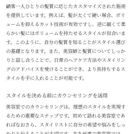
顧客一人ひとりの髪質に応じたカスタマイズされた施術
カット後のアフターケアも重要
を提供しています。例えば、髪が太くて硬い場合、ボリ
地元で評判の美容室を探す方法
ュームを抑えるカット技術が有効ですし、逆に細くて柔
予約前に確認すべきこと
らかい髪にはボリュームを持たせるスタイルが似合いま
価格とサービスのバランスを考える
す。このように、自分の髪質を知ることがスタイル選び
北九州市で最新トレンドを取り入れた美容室の
の基礎となります。また、美容師と髪質についてしっか
魅力とは
りと話し合うことで、日常のヘアケア方法やスタイリン
トレンドを取り入れたスタイルの特徴
グのアドバイスを受けることができ、より長持ちするス
タイルを手に入れることが可能です。
流行を取り入れる際の注意点
美容師が語る今季のおすすめトレンド
スタイルを決める前にカウンセリングを活用
北九州市で人気のトレンドスタイル
美容室でのカウンセリングは、理想のスタイルを実現す
最新トレンドを実現する技術の裏側
るための重要なステップです。初めて訪れる美容室であ
トレンドを活かしたアレンジ方法
ればなおさら、スタイリストに自分の希望や悩みをしっ
カウンセリングが鍵北九州市の美容室で理想の
かりと伝えることが大切です。北九州市の美容室では、