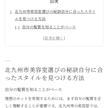
目次
北九州市美容室選びの秘訣自分に合ったスタイ
ルを見つける方法
自分の髪質を知ることがベース
スタイルを決める前にカウンセリングを活
用
トレンドと個性を両立するスタイル
美容室の口コミをチェックする重要性
実際の施術例を確認する方法
北九州市美容室選びの秘訣自分に合
スタイリストとの相性を考える
ったスタイルを見つける方法
理想のカットを叶える美容室を北九州で探すポ
自分の髪質を知ることがベース
イント
理想のカットを実現するためには、まず自分の髪質を正
北九州特有のスタイルを取り入れる
しく理解することが重要です。北九州市の美容室では、
美容師の技術力の見極め方