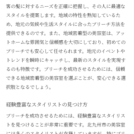
施術時間と予約のタイミング
客の髪に対するニーズを正確に把握し、その人に最適な
北九州市でおすすめのブリーチ対応の美容室を
スタイルを提案します。地域の特性を熟知しているた
探す方法
め、地元の気候や生活スタイルに合ったブリーチ方法を
オンラインレビューサイトの活用法
提供できるのです。また、地域密着型の美容室は、アッ
トホームな雰囲気と信頼感を大切にしており、初めての
サロンのSNSアカウントをチェック
ブリーチでも安心して任せられます。地元のイベントや
友人や知人からの紹介
トレンドを瞬時にキャッチし、最新のスタイルを実現す
美容イベントでの情報収集
るのも特徴です。ブリーチを成功させるためには、信頼
美容室の公式サイトを確認
できる地域密着型の美容室を選ぶことが、安心できる選
クーポンやキャンペーン情報を活用
択肢となるでしょう。
美容室のカウンセリングで確認すべきポイント
経験豊富なスタイリストの見つけ方
具体的なヘアスタイルのイメージを伝える
髪の健康状態について話し合う
ブリーチを成功させるためには、経験豊富なスタイリス
施術後のケアについての質問
トを見つけることが非常に重要です。北九州市の美容室
には多くのスタイリストが在籍していますが、特にブリ