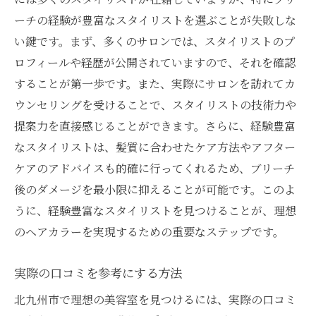
過去のブリーチ経験を共有
ーチの経験が豊富なスタイリストを選ぶことが失敗しな
使用する薬剤についての説明
い鍵です。まず、多くのサロンでは、スタイリストのプ
施術プランの提案を受ける
ロフィールや経歴が公開されていますので、それを確認
北九州市の美容室で最新トレンドを取り入れる
することが第一歩です。また、実際にサロンを訪れてカ
方法
ウンセリングを受けることで、スタイリストの技術力や
トレンドをリードする美容室の特徴
提案力を直接感じることができます。さらに、経験豊富
今季注目のヘアカラー
なスタイリストは、髪質に合わせたケア方法やアフター
サロンでの流行りのスタイル取り入れ方
ケアのアドバイスも的確に行ってくれるため、ブリーチ
後のダメージを最小限に抑えることが可能です。このよ
カスタマイズされたヘアスタイルの提案
うに、経験豊富なスタイリストを見つけることが、理想
トレンド情報を収集する方法
のヘアカラーを実現するための重要なステップです。
美容業界の最新ニュースをフォロー
髪質に合った美容室の選び方を徹底解説
実際の口コミを参考にする方法
髪質別におすすめの施術
北九州市で理想の美容室を見つけるには、実際の口コミ
パーソナルカウンセリングの意義