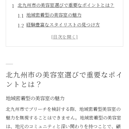
北九州市の美容室選びで重要なポイントとは？
地域密着型の美容室の魅力
経験豊富なスタイリストの見つけ方
実際の口コミを参考にする方法
清潔感と内装のチェックポイント
料金設定とサービス内容のバランス
サロンの技術力を見極めるポイント
北九州市の美容室選びで重要なポイ
ブリーチに失敗しないための美容室の選び方
ントとは？
事前カウンセリングの重要性
ブリーチ経験の豊富なスタイリストを選ぶ
地域密着型の美容室の魅力
髪質診断と適切な薬剤選定のポイント
北九州市でブリーチを検討する際、地域密着型美容室の
過去の施術例から学ぶ
魅力を無視することはできません。地域密着型の美容室
アフターケアの有無を確認する
は、地元のコミュニティと深い関わりを持つことで、顧