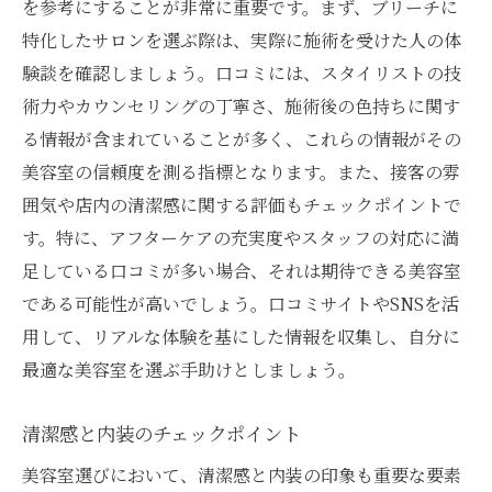
を参考にすることが非常に重要です。まず、ブリーチに
髪の悩みを解消するテクニック
特化したサロンを選ぶ際は、実際に施術を受けた人の体
髪質改善に定評のあるサロンの選び方
験談を確認しましょう。口コミには、スタイリストの技
スタイリングのアドバイスを受ける
術力やカウンセリングの丁寧さ、施術後の色持ちに関す
る情報が含まれていることが多く、これらの情報がその
ヘアケア商品の提案を求める
美容室の信頼度を測る指標となります。また、接客の雰
個性を生かすための北九州市の美容室選び
囲気や店内の清潔感に関する評価もチェックポイントで
自分らしさを引き出すスタイリスト
す。特に、アフターケアの充実度やスタッフの対応に満
個性的なスタイルの実現方法
足している口コミが多い場合、それは期待できる美容室
パーソナライズされた施術の提案
である可能性が高いでしょう。口コミサイトやSNSを活
異なるスタイルを試す機会を得る
用して、リアルな体験を基にした情報を収集し、自分に
個性を重視したカウンセリング
最適な美容室を選ぶ手助けとしましょう。
自信を持てるヘアスタイルの探求
清潔感と内装のチェックポイント
ブリーチ成功の鍵は美容室選びとカウンセリン
グ
美容室選びにおいて、清潔感と内装の印象も重要な要素