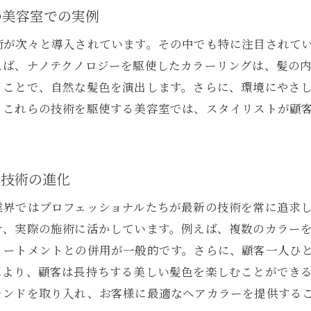
北九州市で人気の美容室の特徴と口コミ
の美容室での実例
失敗しないサロン選び！予約前に確認すべきこと
術が次々と導入されています。その中でも特に注目されて
自分に合った美容室の見つけ方
えば、ナノテクノロジーを駆使したカラーリングは、髪の
地元愛されサロンの秘密に迫る！
ることで、自然な髪色を演出します。さらに、環境にやさ
初めてでも安心！初心者向け美容室ガイド
。これらの技術を駆使する美容室では、スタイリストが顧
きの変身！北九州市の美容室で個性を引き出すヘアカラー
。
なりたい自分に変身！美容室でのヘアカラーの魔法
個性は色で表現！最適なカラー選びのコツ
ー技術の進化
変身体験！実例で見るビフォーアフター
業界ではプロフェッショナルたちが最新の技術を常に追求
美容師が提案する個性派ヘアカラーとは？
け、実際の施術に活かしています。例えば、複数のカラー
自分らしさを表現するカラーリングのポイント
リートメントとの併用が一般的です。さらに、顧客一人ひ
変身を楽しむ！コーディネートと合わせたヘアカラー
により、顧客は長持ちする美しい髪色を楽しむことができ
レンドを取り入れ、お客様に最適なヘアカラーを提供する
境に優しいヘアカラー！北九州市の美容室が提案する新ス