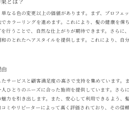
効果とは？
新トレンドを取り入れた北九州市の美容室のヘアカラー技
、単なる色の変更以上の価値があります。まず、プロフェ
2023年のトレンドカラーはこれ！
法でカラーリングを進めます。これにより、髪の健康を保
最新トレンドを北九州市で先取りする方法
グを行うことで、自然な仕上がりが期待できます。さらに
美容室が教える、今押さえておくべきカラー
調和のとれたヘアスタイルを提供します。これにより、自
進化し続けるヘアカラー技術の今と未来
トレンドを押さえたカラーで新しい自分へ
季節ごとのトレンドを取り入れたカラー提案
理由
に優しい施術！北九州市の美容室で叶える美しい髪色
したサービスと顧客満足度の高さで支持を集めています。
傷まずに美しい！最新のヘアカラー技術
一人ひとりのニーズに合った施術を提供しています。さら
髪質に合わせた優しいカラーリングの提案
の魅力を引き出します。また、安心して利用できるよう、
美容室での丁寧なケアで実現する美しい髪
口コミやリピーターによって高く評価されており、その信
カラーによるダメージを最小限にする方法
健康的な髪を維持するための美容師のアドバイス