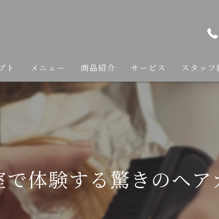
プト
メニュー
商品紹介
サービス
スタッフ
カット
カラー
縮毛矯正
室で体験する驚きのヘア
トリートメント
ヘアケア