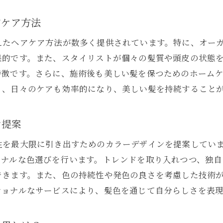
エコに配慮したヘアカラーの選び方
アケア方法
環境にも髪にも優しい！自然派カラーのメリット
北九州市の美容室が採用するサステナブルな施術
えたヘアケア方法が数多く提供されています。特に、オー
ヘアカラーと共に考える環境問題
果的です。また、スタイリストが個々の髪質や頭皮の状態
特徴です。さらに、施術後も美しい髪を保つためのホーム
未来を見据えた新しいヘアスタイル提案
り、日々のケアも効率的になり、美しい髪を持続すること
環境を守る！美容室の取り組みとあなたができること
元で人気の美容室が教える、ヘアカラーで輝くテクニック
ン提案
プロが教える！カラーを長持ちさせる秘訣
性を最大限に引き出すためのカラーデザインを提案してい
美容師の裏技！自宅でできるヘアケア
ソナルな色選びを行います。トレンドを取り入れつつ、独
地元の美容室が提案する、旬なヘアカラー
できます。また、色の持続性や発色の良さを考慮した技術
カラー後のケア方法で変わる、髪の輝き
ショナルなサービスにより、髪色を通じて自分らしさを表
美容室で働くプロの技術を家庭で活用
ヘアカラーとスタイリングのベストマッチ