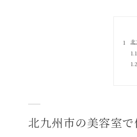
北
美
北九州市の美容室で