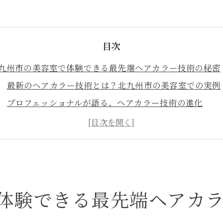
目次
九州市の美容室で体験できる最先端ヘアカラー技術の秘密
最新のヘアカラー技術とは？北九州市の美容室での実例
プロフェッショナルが語る、ヘアカラー技術の進化
髪に優しい！北九州市の美容室でのヘアケア方法
個性を引き出す！色の選び方とデザイン提案
美容室でのヘアカラー体験がもたらす効果とは？
地元で評判の高い美容室が支持される理由
容室選びで失敗しない！北九州市のおすすめヘアカラーサ
体験できる最先端ヘアカ
美容室選びのポイントとは？専門家がアドバイス