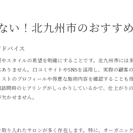
髪に優しい色選びとその効果
九州市の美容室が創る、あなたの魅力を引き立てるヘアカ
ない！北九州市のおすす
あなたの魅力を最大限に引き出すカラー選び
美容師が提案する、あなたに似合う色
アドバイス
ヘアカラーで変わる印象とその効果
美容室でのカウンセリングで見つける理想の自分
質やスタイルの希望を明確にすることです。北九州市には
ありません。口コミサイトやSNSを活用し、実際の顧客
カラーリングで引き立つファッションとメイク
リストのプロフィールや得意な施術内容を確認することも
個性を活かしたカラーリングの方法
回訪問時のヒアリングがしっかりしているかで、仕上がり
が欠かせません。
ミ
を取り入れたサロンが多く存在します。特に、オーガニッ