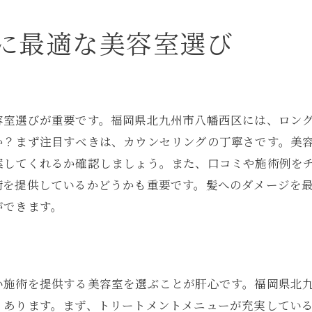
美容室でのヘアスタイルの相談方法
に最適な美容室選び
美容室でロングヘアを美しく保つ方法
美容室でのヘアケアのポイント
美容室のプロ技術で髪を守る
美容室でのアフターケアの重要性
容室選びが重要です。福岡県北九州市八幡西区には、ロン
美容室でのスタイリングのコツ
か？まず注目すべきは、カウンセリングの丁寧さです。美
案してくれるか確認しましょう。また、口コミや施術例を
美容室でのリラックス方法
術を提供しているかどうかも重要です。髪へのダメージを
美容室でのヘアトリートメントの選び方
ができます。
い施術を提供する美容室を選ぶことが肝心です。福岡県北
くあります。まず、トリートメントメニューが充実してい