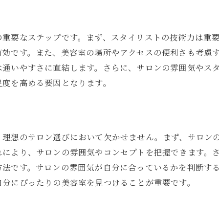
八幡西区で髪が輝く美容室の見つけ方
髪質に合った美容室を選ぶ方法
の重要なステップです。まず、スタイリストの技術力は重
美容室でのトリートメントの効果
有効です。また、美容室の場所やアクセスの便利さも考慮
美容室のスタイリストの経験を確認
は通いやすさに直結します。さらに、サロンの雰囲気やス
美容室での相談の仕方を工夫
足度を高める要因となります。
美容室のサービスをフル活用
美容室での自宅ケアのアドバイス
ロングヘアに優しい八幡西区の美容室
理想のサロン選びにおいて欠かせません。まず、サロンの
ロングヘアに適した美容室を見つける
れにより、サロンの雰囲気やコンセプトを把握できます。
美容室でのカットの仕上がりを確認
方法です。サロンの雰囲気が自分に合っているかを判断す
美容室のヘアケアプランを比較
自分にぴったりの美容室を見つけることが重要です。
美容室のパーソナルカラー診断を活用
美容室でのホームケア商品の選び方