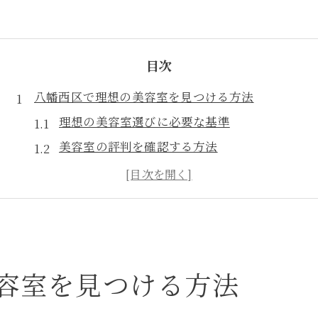
目次
八幡西区で理想の美容室を見つける方法
理想の美容室選びに必要な基準
美容室の評判を確認する方法
美容室のスタイル提案を比較しよう
美容室のサービスと価格を確認する
美容室選びで重視すべき要素
美容室の雰囲気を事前にチェック
福岡県のロングヘアに最適な美容室選び
容室を見つける方法
ロングヘア向け美容室の見分け方