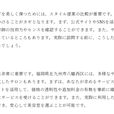
ロングヘアに適した美容室の選び方
美容室のカット技術を見極める
アを美しく保つためには、スタイル提案の比較が重要です
美容室の口コミを活用する方法
けることがカギとなります。まず、公式サイトやSNSを
美容室のトリートメントを試す
容師の技術力やセンスを確認することができます。また、
しているところもあります。実際に訪問する前に、こうし
美容室での予約の際の注意点
るでしょう。
美容室のスタイル事例を参考に
福岡県八幡西区での美容室探しのコツ
八幡西区で人気の美容室を探す
は非常に重要です。福岡県北九州市八幡西区には、多様な
美容室の得意なスタイルを確認
化したサロンもあります。まずは、あなたが求めるサービ
美容室のスタッフとの相性を重視
イトを活用して、価格の透明性や追加料金の有無を事前に
美容室のアクセスを考慮する
にサービスを受けることができます。また、実際に利用し
美容室の予約方法を選ぶ
でき、安心して美容室を選ぶことが可能です。
美容室のキャンペーンを活用