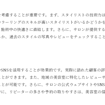
ロングヘアに優しい美容室の探し方
美容室でのヘアケアの重要性
を考慮することが重要です。まず、スタイリストの技術力
美容室でのスタイリスト選びのコツ
カラーリングのスキルが高いスタイリストがいるかどうか
ロングヘアを保つ美容室の秘訣
、施術中の快適さに直結します。さらに、サロンが提供す
美容室のトリートメントメニューを活用
るか、過去のスタイルの写真やレビューをチェックするこ
八幡西区の美容室で美しい髪を保つ秘訣
美容室で髪を美しく保つ方法
美容室でのヘアケア商品の選び方
美容室のプロフェッショナルな技術
SNSを活用することが効果的です。実際に訪れた顧客の
美容室での定期的なメンテナンス
ことができます。また、地域の美容室に特化したレビュー
美容室のアドバイスを活かす方法
とが可能です。さらに、サロンの公式ウェブサイトやSN
美容室でのスタイリングの工夫
特に、リピーターの多さや予約の取りやすさは、美容室の
ロングヘアを美しく保つ美容室の選び方