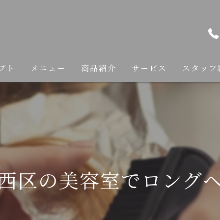
プト
メニュー
商品紹介
サービス
スタッフ
カット
カラー
縮毛矯正
西区の美容室でロング
トリートメント
ヘアケア