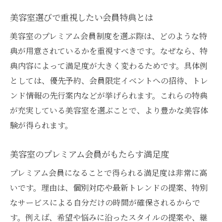
理想のヘアスタイルを会員で手に入れる
美容室選びで重視したい会員特典とは
美容室会員制で理想の髪型を叶える方法
美容室のプレミアム会員制度を選ぶ際は、どのような特
美容室プレミアム会員が選ばれる理由
典が用意されているかを重視すべきです。なぜなら、特
プロが提案する会員限定ヘアスタイル
典内容によって満足度が大きく変わるためです。具体例
美容室会員サービスで安心してお任せ
としては、優先予約、会員限定イベントへの招待、トレ
理想の仕上がりを会員ならではで実現
ンド情報の先行案内などが挙げられます。これらの特典
美容室会員制で叶う自分だけの変身体験
が充実している美容室を選ぶことで、より豊かな美容体
プロ技術と特別感が味わえる美容室活用法
験が得られます。
美容室会員で実感するプロの技術力
美容室のプレミアム会員がもたらす満足度
プレミアム会員が体験する特別なサービス
プレミアム会員になることで得られる満足度は非常に高
美容室の技術を最大限に活かすコツ
いです。理由は、個別対応や最新トレンドの提案、特別
会員制で味わうワンランク上の施術体験
なサービスによる自分だけの時間が確保されるからで
美容室プロフェッショナルに任せる安心感
す。例えば、希望や悩みに沿ったスタイルの提案や、継