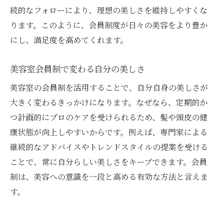
美容室会員で自分らしい美しさを追求
続的なフォローにより、理想の美しさを維持しやすくな
自分らしい美しさを引き出す美容室会員活用
ります。このように、会員制度が日々の美容をより豊か
美容室会員制で見つける自分らしい魅力
にし、満足度を高めてくれます。
プレミアム会員が実践する美しさのコツ
美容室会員制で変わる自分の美しさ
美容室で自分らしさを表現する方法
美容室の会員制を活用することで、自分自身の美しさが
会員サービスで個性を活かすポイント
大きく変わるきっかけになります。なぜなら、定期的か
美容室会員が叶えるナチュラルビューティ
つ計画的にプロのケアを受けられるため、髪や頭皮の健
美容室会員制で変わる美への意識
康状態が向上しやすいからです。例えば、専門家による
継続的なアドバイスやトレンドスタイルの提案を受ける
ことで、常に自分らしい美しさをキープできます。会員
制は、美容への意識を一段と高める有効な方法と言えま
す。