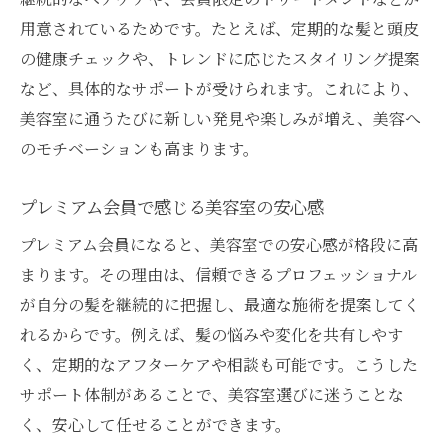
美容室プレミアム会員の主なサービス内容
用意されているためです。たとえば、定期的な髪と頭皮
特別感あふれる美容室サービスの魅力
の健康チェックや、トレンドに応じたスタイリング提案
会員限定メニューで美容室を満喫する方法
など、具体的なサポートが受けられます。これにより、
美容室に通うたびに新しい発見や楽しみが増え、美容へ
美容室の技術力が光る特典サービス紹介
のモチベーションも高まります。
プレミアム会員ならではの美容室体験
美容室のプレミアムサービス活用術
プレミアム会員で感じる美容室の安心感
満足度が高まる美容室会員特典の秘密
プレミアム会員になると、美容室での安心感が格段に高
美容室会員特典で得られるメリットまとめ
まります。その理由は、信頼できるプロフェッショナル
プレミアム会員限定の優待活用ポイント
が自分の髪を継続的に把握し、最適な施術を提案してく
美容室利用がもっと楽しくなる特典活用術
れるからです。例えば、髪の悩みや変化を共有しやす
美容室の会員になる決め手とは何か
く、定期的なアフターケアや相談も可能です。こうした
美容室会員特典で充実した時間を過ごす
サポート体制があることで、美容室選びに迷うことな
く、安心して任せることができます。
美容室プレミアム会員が知る特典の魅力