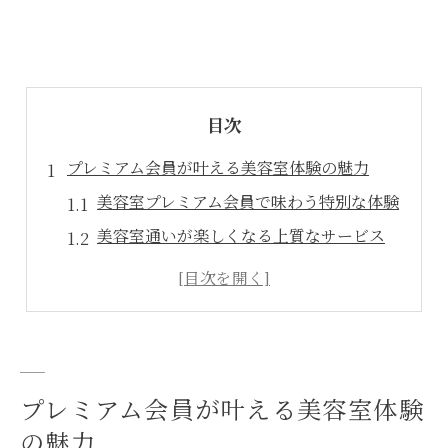
目次
プレミアム会員が叶える美容室体験の魅力
美容室プレミアム会員で味わう特別な体験
美容室通いが楽しくなる上質なサービス
プレミアム会員で感じる美容室の安心感
美容室選びで重視したい会員特典とは
美容室のプレミアム会員がもたらす満足度
美容室会員制で変わる自分の美しさ
プレミアム会員が叶える美容室体験
最新トレンドを楽しむ美容室活用術
の魅力
美容室で最新トレンドを取り入れる方法