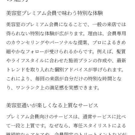
プレミアム会員だから叶うトレンド体験
美容室プレミアム会員で味わう特別な体験
美容室でプロが提案する旬のヘアスタイル
美容室のプレミアム会員になることで、一般の来店では
会員特典を活かしたトレンドカラー体験
得られない特別な体験が広がります。理由は、会員専用
美容室プレミアム会員の活用ポイント
のカウンセリングやパーソナルな提案、プロによるきめ
トレンドを押さえた美容室の選び方
細やかなフォローが受けられるからです。例えば、髪質
上質な美容室ライフを会員制で実現
やライフスタイルに合わせた施術プランの作成や、最新
美容室会員制で得られる上質な日常
トレンドを取り入れた個別アドバイスが挙げられます。
これにより、毎回の来店が自分だけの特別な時間とな
会員サービスで叶う快適な美容室時間
り、ワンランク上の満足感を実感できます。
美容室通いが楽しくなる会員制の魅力
プレミアム会員で充実した美容習慣を
美容室通いが楽しくなる上質なサービス
美容室会員制の活用方法とコツ
プレミアム会員向けのサービスは、通常サービスに比べ
上質な美容室ライフを手に入れる秘訣
て一段と上質です。なぜなら、専任スタイリストによる
美容室のプレミアムサービス徹底解説
継続的なヘアケアや、会員限定のトリートメントなどが