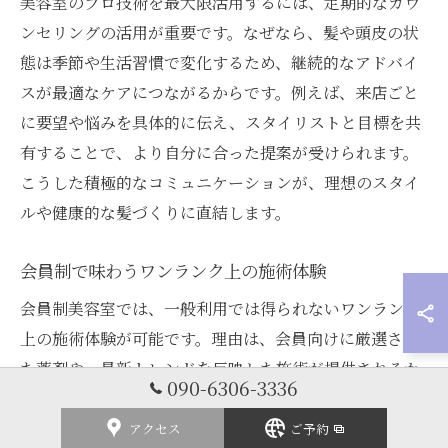
美容室のプロ技術を最大限活用するには、定期的なカウ
ンセリングの活用が重要です。なぜなら、髪や頭皮の状
態は季節や生活習慣で変化するため、継続的なアドバイ
スが最適なケアにつながるからです。例えば、来店ごと
に要望や悩みを具体的に伝え、スタイリストと目標を共
有することで、より自分に合った提案が受けられます。
こうした積極的なコミュニケーションが、理想のスタイ
ルや健康的な髪づくりに直結します。
会員制で味わうワンランク上の施術体験
会員制美容室では、一般利用では得られないワンランク
上の施術体験が可能です。理由は、会員向けに厳選され
た薬剤や、最新トレンドを反映した施術が提供されるか
090-6306-3336
らです。例えば、季節ごとの特別トリートメントや、会
員限定のスタイリング提案など、ハイグレードな体験が
アクセス
ご予約