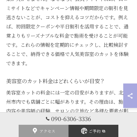
ミサイトなどでキャンペーン情報や期間限定の割引を見
逃さないことが、コストを抑えるコツだからです。例え
ば、初回限定クーポンや平日割引を活用することで、通
常よりもリーズナブルな料金で施術を受けることが可能
です。これらの情報を定期的にチェックし、比較検討す
ることで、納得できる価格で人気美容室のカットを体験
できます。
美容室のカット料金はどれくらいが目安？
美容室カットの料金には一定の目安がありますが、北九
州市内でも店舗ごとに幅があります。その理由は、施術
内容や美容師の経験、サロンの立地など多様な要素が影
090-6306-3336
響するためです。たとえば、経験豊富なスタイリストが
在籍するサロンでは、料金がやや高めに設定されること
アクセス
ご予約