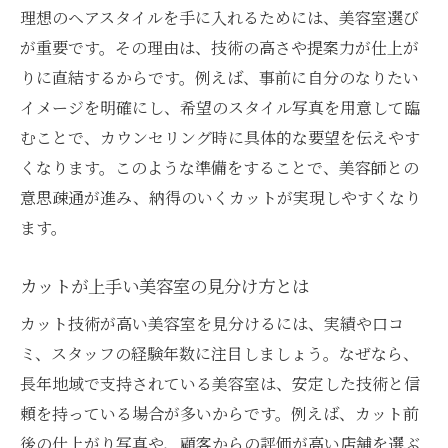
理想のヘアスタイルを手に入れるためには、美容室選び
髪質や骨格に合う美容室カットの選び方
が重要です。その理由は、技術の高さや提案力が仕上が
口コミで評判の美容室を選ぶポイント
りに直結するからです。例えば、事前に自分のなりたい
美容室カットで理想スタイルを叶える流れ
イメージを明確にし、希望のスタイル写真を用意して臨
自分に合う美容室の見つけ方を詳しく解説
むことで、カウンセリング時に具体的な要望を伝えやす
おまかせカットで満足する秘訣とは
くなります。このような準備をすることで、美容師との
意思疎通が進み、納得のいくカットが実現しやすくなり
おまかせカットが得意な美容室の特徴
ます。
美容室で信頼されるオーダー方法を紹介
おまかせカットで失敗しないコツとは
カットが上手い美容室の見分け方とは
美容室選びで大事な事前カウンセリング
カット技術が高い美容室を見分けるには、実績や口コ
おまかせカットのメリットと注意点解説
ミ、スタッフの経験年数に注目しましょう。なぜなら、
美容室で理想を叶える相談術を身につける
長年地域で支持されている美容室は、安定した技術と信
ショートやメンズも得意な美容室特集
頼を持っている場合が多いからです。例えば、カット前
ショートが得意な美容室の選び方ガイド
後の仕上がり写真や、顧客からの評価が高い店舗を選ぶ