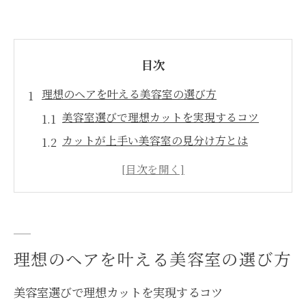
目次
理想のヘアを叶える美容室の選び方
美容室選びで理想カットを実現するコツ
カットが上手い美容室の見分け方とは
美容室のカウンセリング活用術を知ろう
トレンドを叶える美容室の特徴を解説
口コミで探す美容室選びの成功ポイント
自分らしい美容室選びで満足度アップ
理想のヘアを叶える美容室の選び方
カットが上手い美容室で自分らしさ発見
カットが上手い美容室で個性引き出す方法
美容室選びで理想カットを実現するコツ
美容室の技術で自分らしさを表現する秘訣