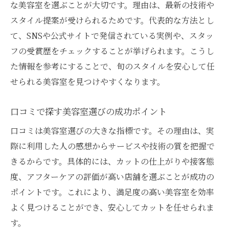
な美容室を選ぶことが大切です。理由は、最新の技術や
相談しやすい美容室の特徴と選び方
スタイル提案が受けられるためです。代表的な方法とし
カウンセリング重視の美容室で安心カット
て、SNSや公式サイトで発信されている実例や、スタッ
美容室で希望を伝えるコミュニケーション
フの受賞歴をチェックすることが挙げられます。こうし
術
た情報を参考にすることで、旬のスタイルを安心して任
自分の悩みに寄り添う美容室選びのコツ
せられる美容室を見つけやすくなります。
納得できるスタイルへ導く美容室の魅力
口コミで探す美容室選びの成功ポイント
信頼できる美容室で理想を叶える方法
人気の美容室でカット料金相場を知る
口コミは美容室選びの大きな指標です。その理由は、実
際に利用した人の感想からサービスや技術の質を把握で
美容室カットの料金相場を徹底解説
きるからです。具体的には、カットの仕上がりや接客態
人気美容室でのお得な料金の調べ方
度、アフターケアの評価が高い店舗を選ぶことが成功の
美容室のカット料金はどれくらいが目安？
ポイントです。これにより、満足度の高い美容室を効率
コスパ抜群の美容室を見つけるヒント
よく見つけることができ、安心してカットを任せられま
納得できる価格で美容室を選ぶポイント
す。