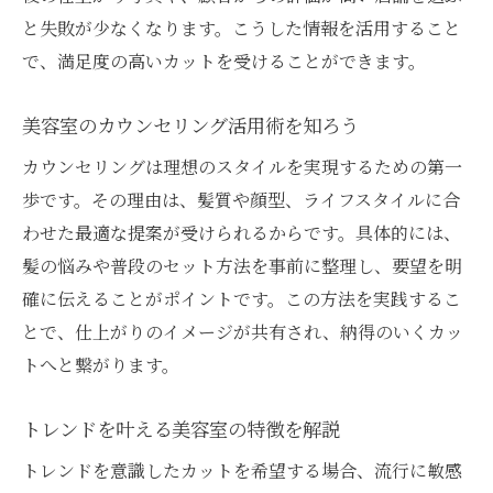
美容室でメンズカットが上手い理由とは
と失敗が少なくなります。こうした情報を活用すること
で、満足度の高いカットを受けることができます。
ショートカットで人気の美容室の特徴
美容室で自分に似合うスタイルを見つける
美容室のカウンセリング活用術を知ろう
男女問わずおすすめの美容室カット術
カウンセリングは理想のスタイルを実現するための第一
美容室の技術で新しい自分を発見しよう
歩です。その理由は、髪質や顔型、ライフスタイルに合
技術と価格のバランスを見極めるコツ
わせた最適な提案が受けられるからです。具体的には、
美容室の技術と価格を比較するポイント
髪の悩みや普段のセット方法を事前に整理し、要望を明
カットの上手い美容室でコスパを重視する
確に伝えることがポイントです。この方法を実践するこ
美容室選びで知っておきたい料金の目安
とで、仕上がりのイメージが共有され、納得のいくカッ
納得できる美容室カットの選択基準とは
トへと繋がります。
美容室のサービスと価格のバランス解説
トレンドを叶える美容室の特徴を解説
お得に利用できる美容室の選び方を紹介
トレンドを意識したカットを希望する場合、流行に敏感
相談しやすい美容室で納得のスタイルを