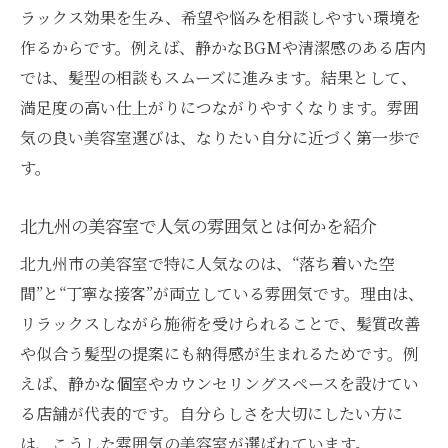
深掘り
ラックス効果を生み、希望や悩みを相談しやすい環境を
作るからです。例えば、静かなBGMや清潔感のある店内
理想の髪型を叶える北九州市の美容室体験
では、髪型の相談もスムーズに進みます。結果として、
美容室で似合う髪型を叶える体験談を徹底
満足度の高い仕上がりにつながりやすくなります。雰囲
紹介
気の良い美容室選びは、なりたい自分に近づく第一歩で
北九州の美容室でカットが上手い店舗の選
す。
び方
自分に合った美容室選びで理想の髪型を実
北九州の美容室で人気の雰囲気とは何かを紹介
現するには
北九州市の美容室で特に人気なのは、“落ち着いた空
美容室の雰囲気が髪型提案に与える影響を
間”と“丁寧な接客”が両立している雰囲気です。理由は、
考察
リラックスしながら施術を受けられることで、髪質改善
人気の美容室で体験できる最新ヘアスタイ
や似合う髪型の提案にも納得感が生まれるためです。例
ルの特徴
えば、静かな個室やカウンセリングスペースを設けてい
ランキング常連の美容室体験から得られる
る店舗が代表的です。自分らしさを大切にしたい方に
ヒント
は、こうした雰囲気の美容室が選ばれています。