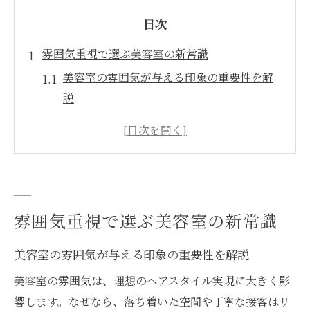
目次
雰囲気重視で選ぶ美容室の新常識
美容室の雰囲気が与える印象の重要性を解
説
北九州の美容室で人気の雰囲気とは何かを
紹介
カットが上手い美容室選びで雰囲気も重視
する理由
落ち着ける美容室とそうでない美容室の違
雰囲気重視で選ぶ美容室の新常識
いを知ろう
美容室の雰囲気が与える印象の重要性を解説
50代女性に支持される美容室の雰囲気作り
のポイント
美容室の雰囲気は、理想のヘアスタイル実現に大きく影
美容室の雰囲気が満足度に直結する理由を
響します。なぜなら、落ち着いた空間や丁寧な接客はリ