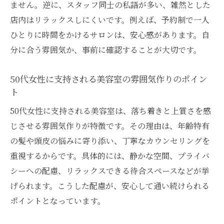
ません。逆に、スタッフ同士の私語が多い、雑然とした
カットが上手い美容室が提案する髪質改善
店内はリラックスしにくいです。例えば、予約制で一人
の方法
ひとりに時間をかけるサロンは、安心感があります。自
北九州で話題の髪質改善が得意な美容室を
分に合う雰囲気か、事前に確認することが大切です。
紹介
髪質に合わせた美容室選びで失敗しないコ
50代女性に支持される美容室の雰囲気作りのポイン
ト
ツ
カラー施術後も美しさを保つ美容室の秘密
50代女性に支持される美容室は、落ち着きと上質さを感
じさせる雰囲気作りが特徴です。その理由は、年齢特有
髪質改善に強い美容室の雰囲気や接客の魅
の髪や頭皮の悩みに寄り添い、丁寧なカウンセリングを
力
重視するからです。具体的には、静かな空間、プライバ
自分に合う美容室を見つけるヒント集
シーへの配慮、リラックスできる待合スペースなどが挙
美容室の口コミやランキングの活用法を解
げられます。こうした配慮が、安心して通い続けられる
説
ポイントとなっています。
似合う髪型を提案してくれる美容室の選び
方