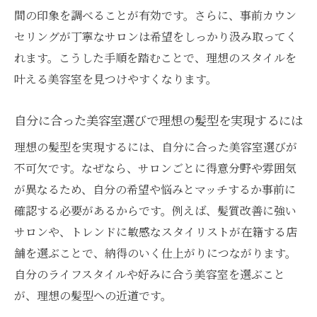
メンズにもおすすめのトレンド美容室の選
間の印象を調べることが有効です。さらに、事前カウン
び方
セリングが丁寧なサロンは希望をしっかり汲み取ってく
美容室の雰囲気がトレンドヘアの仕上がり
れます。こうした手順を踏むことで、理想のスタイルを
に影響
叶える美容室を見つけやすくなります。
心地よい雰囲気の美容室で叶う癒し時間
自分に合った美容室選びで理想の髪型を実現するには
美容室のリラックス空間で過ごす癒しの時
間とは
理想の髪型を実現するには、自分に合った美容室選びが
落ち着いた雰囲気が評判の美容室で得られ
不可欠です。なぜなら、サロンごとに得意分野や雰囲気
る満足感
が異なるため、自分の希望や悩みとマッチするか事前に
確認する必要があるからです。例えば、髪質改善に強い
美容室選びで癒しを重視したい理由を解説
サロンや、トレンドに敏感なスタイリストが在籍する店
北九州の美容室で体験する心地よいサービ
舗を選ぶことで、納得のいく仕上がりにつながります。
ス
自分のライフスタイルや好みに合う美容室を選ぶこと
カラー施術中もリラックスできる美容室の
が、理想の髪型への近道です。
秘密