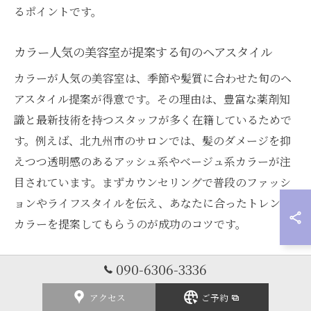
るポイントです。
カラー人気の美容室が提案する旬のヘアスタイル
カラーが人気の美容室は、季節や髪質に合わせた旬のヘ
アスタイル提案が得意です。その理由は、豊富な薬剤知
識と最新技術を持つスタッフが多く在籍しているためで
す。例えば、北九州市のサロンでは、髪のダメージを抑
えつつ透明感のあるアッシュ系やベージュ系カラーが注
目されています。まずカウンセリングで普段のファッシ
ョンやライフスタイルを伝え、あなたに合ったトレンド
カラーを提案してもらうのが成功のコツです。
北九州の美容室で流行ヘアを楽しむコツを解説
090-6306-3336
北九州の美容室で流行ヘアを楽しむ最大のコツは、サロ
アクセス
ご予約