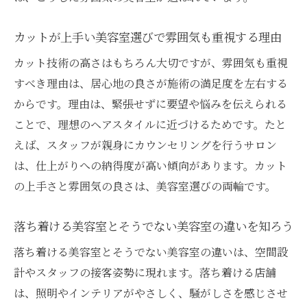
落ち着きたいなら美容室の空間をチェック
美容室の空間デザインがリラックスに与え
カットが上手い美容室選びで雰囲気も重視する理由
る効果
カット技術の高さはもちろん大切ですが、雰囲気も重視
一人でやってる美容室の落ち着く雰囲気を
すべき理由は、居心地の良さが施術の満足度を左右する
解説
からです。理由は、緊張せずに要望や悩みを伝えられる
北九州で評判の落ち着く美容室の特徴を紹
ことで、理想のヘアスタイルに近づけるためです。たと
介
えば、スタッフが親身にカウンセリングを行うサロン
は、仕上がりへの納得度が高い傾向があります。カット
カウンセリングしやすい美容室空間の見極
の上手さと雰囲気の良さは、美容室選びの両輪です。
め方
カラー人気の美容室で感じる安らぎの理由
落ち着ける美容室とそうでない美容室の違いを知ろう
美容室選びで重視したい空間作りのポイン
落ち着ける美容室とそうでない美容室の違いは、空間設
ト
計やスタッフの接客姿勢に現れます。落ち着ける店舗
髪質改善に最適な美容室の特徴とは
は、照明やインテリアがやさしく、騒がしさを感じさせ
美容室の髪質改善メニューで叶う理想の髪