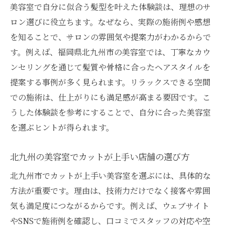
セリング
美容室で自分に似合う髪型を叶えた体験談は、理想のサ
美容室の雰囲気が相談しやすさに影響する
ロン選びに役立ちます。なぜなら、実際の施術例や感想
理由
を知ることで、サロンの雰囲気や提案力がわかるからで
リラックスできる美容室で髪質や髪型を相
す。例えば、福岡県北九州市の美容室では、丁寧なカウ
談
ンセリングを通じて髪質や骨格に合ったヘアスタイルを
提案する事例が多く見られます。リラックスできる空間
トレンドヘアを楽しむための美容室選び術
での施術は、仕上がりにも満足感が高まる要因です。こ
美容室で叶える最新トレンドヘアのポイン
うした体験談を参考にすることで、自分に合った美容室
ト
を選ぶヒントが得られます。
カラー人気の美容室が提案する旬のヘアス
タイル
北九州の美容室でカットが上手い店舗の選び方
北九州の美容室で流行ヘアを楽しむコツを
北九州市でカットが上手い美容室を選ぶには、具体的な
解説
方法が重要です。理由は、技術力だけでなく接客や雰囲
カットが上手い美容室で差がつくトレンド
気も満足度につながるからです。例えば、ウェブサイト
体験
やSNSで施術例を確認し、口コミでスタッフの対応や空