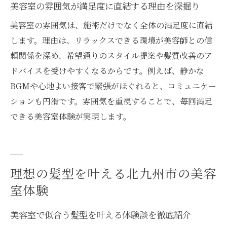
美容室の雰囲気が満足度に直結する理由を深掘り
カットやカラー技術が高い美容室を見抜く
美容室の雰囲気は、施術だけでなく全体の満足度に直結
コツ
します。理由は、リラックスできる環境が美容師との信
北九州で人気のプライベート美容室の魅力
頼関係を深め、希望通りのスタイル提案や髪質改善のア
自分の希望に合う美容室を探す具体的な方
ドバイスを受けやすくなるからです。例えば、静かな
法
BGMや心地よい接客で緊張がほぐれると、コミュニケー
美容室の雰囲気とサービスを比較するポイ
ションも円滑です。雰囲気を重視することで、毎回満足
ント
できる美容室体験が実現します。
丁寧なカウンセリングが魅力の美容室探し
美容室で安心できるカウンセリングの流れ
カウンセリングが丁寧な美容室の選び方と
理想の髪型を叶える北九州市の美容
は
室体験
髪型の悩みも相談しやすい美容室の特徴
北九州の美容室で受けられる提案型カウン
美容室で似合う髪型を叶える体験談を徹底紹介