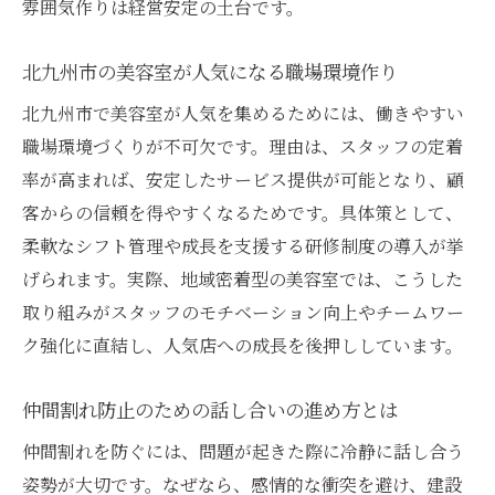
雰囲気作りは経営安定の土台です。
美容室でスタッフ離職が発生する前兆とは
美容室の経営安定に不可欠な信頼構築
北九州市の美容室が人気になる職場環境作り
信頼される美容室づくりのために今できること
北九州市で美容室が人気を集めるためには、働きやすい
美容室で実践できる信頼関係強化の工夫
職場環境づくりが不可欠です。理由は、スタッフの定着
スタッフの成長支援が美容室の魅力を高め
率が高まれば、安定したサービス提供が可能となり、顧
る
客からの信頼を得やすくなるためです。具体策として、
美容室の日常業務でできる評判向上のポイ
柔軟なシフト管理や成長を支援する研修制度の導入が挙
ント
げられます。実際、地域密着型の美容室では、こうした
小倉の美容室が選ばれるための対応力とは
取り組みがスタッフのモチベーション向上やチームワー
美容室が顧客に安心感を与える接客術
ク強化に直結し、人気店への成長を後押ししています。
スタッフ全員で取り組む信頼構築の手順
仲間割れ防止のための話し合いの進め方とは
美容室の雰囲気改善が失客防止のカギになる
美容室の雰囲気作りがリピート率に直結す
仲間割れを防ぐには、問題が起きた際に冷静に話し合う
る理由
姿勢が大切です。なぜなら、感情的な衝突を避け、建設