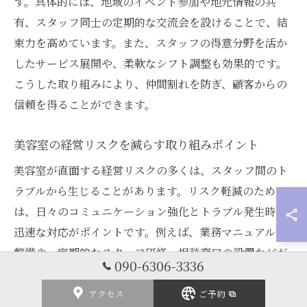
す。具体的には、地域のイベント参加や地元情報の共
有、スタッフ同士の定期的な交流会を設けることで、結
束力を高めています。また、スタッフの得意分野を活か
したサービス展開や、柔軟なシフト調整も効果的です。
こうした取り組みにより、仲間割れを防ぎ、顧客からの
信頼を得ることができます。
美容室の経営リスクを減らす取り組みポイント
美容室が直面する経営リスクの多くは、スタッフ間のト
ラブルから生じることがあります。リスク軽減のために
は、日々のコミュニケーション強化とトラブル発生時の
迅速な対応がポイントです。例えば、業務マニュアルの
整備や、定期的なスタッフ研修、相談窓口の設置などが
090-6306-3336
挙げられます。また、問題が発生した際には、第三者を
交えて公正な話し合いを行うことで、感情的な対立を防
アクセス
ご予約