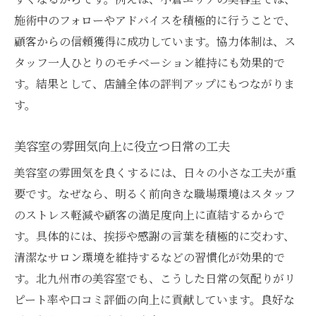
理由
施術中のフォローやアドバイスを積極的に行うことで、
スタッフの役割分担で美容室の業務効率化
顧客からの信頼獲得に成功しています。協力体制は、ス
タッフ一人ひとりのモチベーション維持にも効果的で
小倉の美容室が成功する組織づくりの秘訣
す。結果として、店舗全体の評判アップにもつながりま
美容室で意見交換を活性化するポイント
す。
美容室の風通し良さが評判向上に貢献
チーム運営が離職防止に役立つ要因とは
美容室の雰囲気向上に役立つ日常の工夫
スタッフ仲間割れが経営に及ぼす影響とは
美容室の雰囲気を良くするには、日々の小さな工夫が重
美容室の仲間割れが失客リスクを高める背
要です。なぜなら、明るく前向きな職場環境はスタッフ
景
のストレス軽減や顧客の満足度向上に直結するからで
スタッフ同士の対立で経営悪化を招く理由
す。具体的には、挨拶や感謝の言葉を積極的に交わす、
美容室運営に必要な早期トラブル対応策
清潔なサロン環境を維持するなどの習慣化が効果的で
仲間割れが美容室の収益に与える具体的な
す。北九州市の美容室でも、こうした日常の気配りがリ
影響
ピート率や口コミ評価の向上に貢献しています。良好な