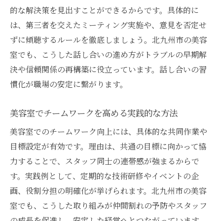
的な解決策を見出すことができるからです。具体的に
スタッフの笑顔が美容室の印象を左右する
は、第三者を交えたミーティング実施や、意見を否定せ
美容室で失客防止に役立つ対応方法
ずに傾聴するルールを徹底しましょう。北九州市の美容
小倉の美容室で差が出る雰囲気改善のコツ
室でも、こうした話し合いの進め方がトラブルの早期解
美容室の店内コミュニケーション活性化法
決や信頼関係の再構築に役立っています。話し合いの習
美容室の雰囲気と顧客満足度の深い関係
慣化が職場の安定に繋がります。
北九州市で安定経営を叶えるための実践策
美容室でチームワークを高める実践的な方法
美容室の経営安定化に必要なスタッフ管理
小倉エリアで美容室経営が続く工夫とは
美容室でのチームワーク向上には、具体的な共同作業や
美容室の経営リスクを減らす取り組みポイ
目標設定が有効です。理由は、共通の目標に向かって協
ント
力することで、スタッフ同士の連帯感が強まるからで
す。実践例として、定期的な技術研修やイベントの企
スタッフの意見を活かしたサロン運営の工
画、役割分担の明確化が挙げられます。北九州市の美容
夫
室でも、こうした取り組みが仲間割れの予防やスタッフ
美容室の経営安定に欠かせない人材育成法
の成長を促進し、安定した経営へとつながっています。