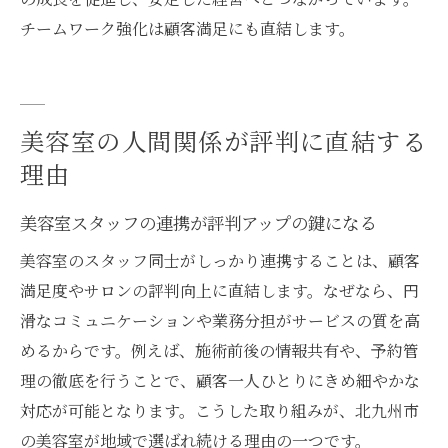
美容室でトラブルを未然に防ぐ仕組み作り
チームワーク強化は顧客満足にも直結します。
仲間割れ回避で選ばれる美容室へ導く方法
美容室の仲間割れを未然に防ぐ仕組みとは
スタッフの個性を活かす美容室運営のコツ
美容室の人間関係が評判に直結する
美容室で信頼されるサロンになるための秘
理由
訣
選ばれる美容室はチームワーク重視が基本
美容室スタッフの連携が評判アップの鍵になる
美容室の仲間割れ対策で評判アップを目指
美容室のスタッフ同士がしっかり連携することは、顧客
す
満足度やサロンの評判向上に直結します。なぜなら、円
美容室経営で選ばれる存在になる工夫
滑なコミュニケーションや業務分担がサービスの質を高
めるからです。例えば、施術前後の情報共有や、予約管
理の徹底を行うことで、顧客一人ひとりにきめ細やかな
対応が可能となります。こうした取り組みが、北九州市
の美容室が地域で選ばれ続ける理由の一つです。