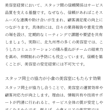
法
美容室経営において、スタッフ間の信頼関係はサービス
美容室の人間関係が評判に直結する理由
品質を支える基盤です。なぜなら、信頼があればこそス
ムーズな連携や助け合いが生まれ、顧客満足度の向上に
美容室スタッフの連携が評判アップの鍵に
つながります。具体的には、日々の業務報告や意見交換
なる
の場を設け、定期的なミーティングで課題や要望を共有
口コミで広がる美容室の人間関係の重要性
しましょう。実際に、北九州市の多くの美容室では、こ
小倉の美容室で選ばれる理由はチームワー
うしたコミュニケーションの積み重ねがチームの結束力
ク
を高め、仲間割れの予防にも役立っています。信頼を築
美容室の信頼度がサービス向上につながる
くことが、美容室の安定経営には不可欠です。
仕組み
スタッフ同士の衝突が美容室の印象を左右
スタッフ同士の協力が小倉の美容室にもたらす効果
する
スタッフ同士が協力し合うことで、美容室の運営効率や
美容室の人間関係改善がリピート率に直結
顧客対応力が向上します。理由は、情報共有や技術サポ
円滑なチーム運営が北九州の美容室を変える
ートが円滑に行われると、サービス全体の質が安定しや
美容室のチーム運営が顧客満足度を高める
すくなるからです。例えば、小倉エリアの美容室では、