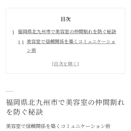
目次
福岡県北九州市で美容室の仲間割れを防ぐ秘訣
美容室で信頼関係を築くコミュニケーショ
ン術
スタッフ同士の協力が小倉の美容室にもた
らす効果
美容室の雰囲気向上に役立つ日常の工夫
北九州市の美容室が人気になる職場環境作
り
福岡県北九州市で美容室の仲間割れ
仲間割れ防止のための話し合いの進め方と
を防ぐ秘訣
は
美容室で信頼関係を築くコミュニケーション術
美容室でチームワークを高める実践的な方