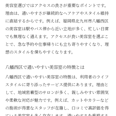
美容室選びではアクセスの良さが重要なポイントです。
八幡西区で評判の美容室の実際の声をチェ
理由は、通いやすさが継続的なヘアケアやスタイル維持
ック
に直結するからです。例えば、福岡県北九州市八幡西区
口コミで比較する美容室の技術力と接客
の美容室は駅やバス停から近い立地が多く、忙しい日常
通いやすい美容室を口コミで見極める方法
でも無理なく通えます。アクセスが良い美容室を選ぶこ
口コミ評価が高い美容室の共通ポイント
とで、急な予約や仕事帰りにも立ち寄りやすくなり、理
髪質改善に強い八幡西区の美容室事情
想のスタイルを保ちやすくなります。
美容室で叶う髪質改善メニューの特徴
八幡西区で選ばれる髪質改善が得意な美容
八幡西区で通いやすい美容室の特徴とは
室
八幡西区で通いやすい美容室の特徴は、利用者のライフ
髪質改善に通いやすい美容室の選び方
スタイルに寄り添ったサービス提供にあります。理由と
美容室スタッフの提案力と髪の悩み相談
して、地域密着型のサロンが多く、親しみやすい雰囲気
や柔軟な対応が魅力です。例えば、カットやカラーなど
ヘアケア重視の美容室で満足度アップ
の施術が得意なスタッフが在籍し、口コミで高評価を得
カットやカラーが得意な美容室を見極めるコツ
ている美容室も多く存在します。通いやすさを重視する