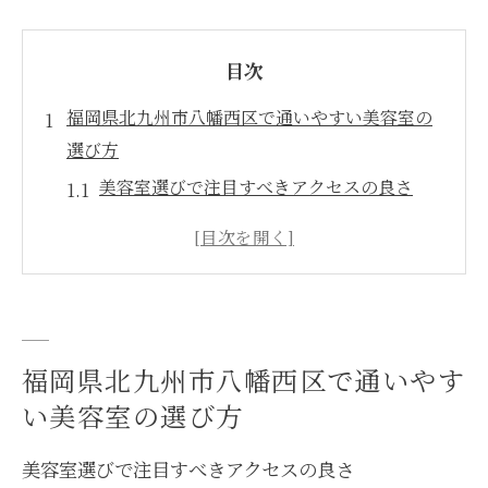
目次
福岡県北九州市八幡西区で通いやすい美容室の
選び方
美容室選びで注目すべきアクセスの良さ
八幡西区で通いやすい美容室の特徴とは
美容室の雰囲気やスタッフ対応を確認しよ
う
予約のしやすさが通いやすい美容室の秘訣
美容室の営業時間や休日も選ぶポイント
福岡県北九州市八幡西区で通いやす
口コミから探る美容室の魅力と通いやすさ
い美容室の選び方
美容室の口コミから分かる通いやすさの理
美容室選びで注目すべきアクセスの良さ
由