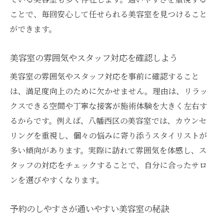
美容室のカット技術を見抜くポイント
ことで、毎回安心して任せられる美容室を見つけること
カラーが上手い美容室選びの秘訣
ができます。
八幡西区で人気のカット・カラー美容室
美容室スタッフの資格や経験も要チェック
美容室の雰囲気やスタッフ対応を確認しよう
美容室の仕上がり写真で技術力を判断
美容室の雰囲気やスタッフ対応を事前に確認すること
忙しい女性に嬉しい通いやすい美容室特集
は、満足度向上のために欠かせません。理由は、リラッ
美容室の時短メニューで忙しい日々も安心
クスできる空間や丁寧な接客が施術体験を大きく左右す
るからです。例えば、八幡西区の美容室では、カウンセ
予約が簡単な美容室でストレスフリー通い
リングを重視し、個々の悩みに寄り添うスタイリストが
八幡西区で働く女性に人気の美容室の特徴
多い傾向があります。実際に訪れて雰囲気を体感し、ス
美容室の営業時間が長いと通いやすさ倍増
タッフの対応をチェックすることで、自分に合ったサロ
美容室の待ち時間対策やサービスも注目
ンを選びやすくなります。
理想のヘアスタイルを叶える美容室活用術
美容室でのカウンセリング活用法を知ろう
予約のしやすさが通いやすい美容室の秘訣