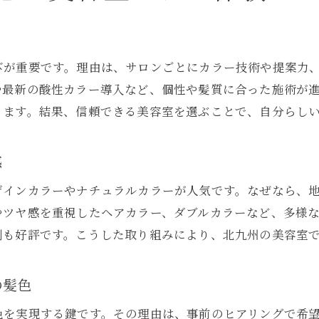
美容室で人気の透明感カラーに注目
ナチュラル志向の美容室ヘアカラーが流行中
びが重要です。理由は、サロンごとにカラー技術や提案力
美容室の最新ブリーチ技術とその魅力
や最新の酸性カラー導入など、個性や髪質に合った施術が
自分らしさを引き出す美容室選びのコツ
ります。結果、信頼できる美容室を選ぶことで、自分らし
美容室の得意分野を見極めるポイント
自分に合う美容室はカウンセリング重視で選ぶ
感
口コミ評価が高い美容室の特徴分析
ザインカラーやナチュラルカラーが人気です。なぜなら、
美容室と相性が良いスタイリストの探し方
やツヤ感を重視したヘアカラー、ダブルカラーなど、多様
パーソナルカラーに強い美容室が人気
剤も好評です。こうした取り組みにより、北九州の美容室
ヘアカラー長持ちの秘訣とケア方法
美容室カラーを長持ちさせるホームケア術
の髪色
カラー後の美容室おすすめアフターケア
色を実現する鍵です。その理由は、事前のヒアリングで希