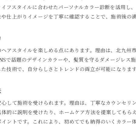
美容室発・色持ちを良くするシャンプー選び
ライフスタイルに合わせたパーソナルカラー診断を活用し
トリートメントで美容室カラーの艶感持続
味や仕上がりイメージを丁寧に確認することで、施術後の
美容室帰りの髪色キープのポイント解説
安くて上手い美容室を見つけるポイント
力
コスパ抜群の美容室を見つける方法
のヘアスタイルを楽しめる点にあります。理由は、北九州
安くて技術力の高い美容室の探し方
NSで話題のデザインカラーや、髪質を守るダメージレス
口コミ活用で美容室選びに差をつける
した技術で、自分らしさとトレンドの両立が可能になりま
美容室で使えるお得なクーポン活用術
平日限定プランがある美容室の魅力
法
パーソナルカラー診断活用で似合う髪色に
安心して施術を受けられます。理由は、丁寧なカウンセリ
美容室で受けるパーソナルカラー診断の流れ
具体的に説明を受けたり、ホームケア方法を提案してもら
自分に似合うカラーを美容室で見つける方法
ポイントです。これにより、初めてでも納得のいくカラー
美容室診断でイメージチェンジが叶う理由