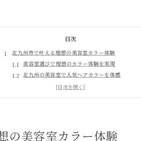
目次
北九州市で叶える理想の美容室カラー体験
美容室選びで理想のカラー体験を実現
北九州の美容室で人気ヘアカラーを体感
美容室のカウンセリングが叶える納得の髪色
トレンド重視の美容室カラー施術の魅力
初めてでも安心な美容室カラー体験方法
人気のヘアカラー最新トレンドを解説
美容室発・北九州の最新ヘアカラー動向
想の美容室カラー体験
トレンドを押さえた美容室カラー選びのコツ