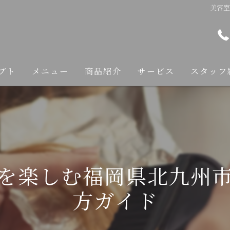
美容
プト
メニュー
商品紹介
サービス
スタッフ
カット
カラー
縮毛矯正
を楽しむ福岡県北九州
トリートメント
方ガイド
ヘアケア