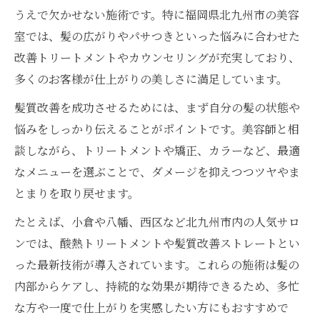
うえで欠かせない施術です。特に福岡県北九州市の美容
丁寧なヒアリングで叶える最適な髪質改善
室では、髪の広がりやパサつきといった悩みに合わせた
美容室のカウンセリングで気を付けるポイ
改善トリートメントやカウンセリングが充実しており、
ント
多くのお客様が仕上がりの美しさに満足しています。
髪悩み相談が活きる美容室選びの工夫とは
髪質改善を成功させるためには、まず自分の髪の状態や
カウンセリング重視の美容室で安心施術体
悩みをしっかり伝えることがポイントです。美容師と相
験
談しながら、トリートメントや矯正、カラーなど、最適
福岡県北九州市で髪質悩みを解決する美容室
なメニューを選ぶことで、ダメージを抑えつつツヤやま
北九州市で美容室選びに迷わない髪質改善
とまりを取り戻せます。
法
たとえば、小倉や八幡、西区など北九州市内の人気サロ
美容室で解決できる北九州市の髪質悩み事
ンでは、酸熱トリートメントや髪質改善ストレートとい
例
った最新技術が導入されています。これらの施術は髪の
美容室選びで知っておきたい髪質改善トレ
内部からケアし、持続的な効果が期待できるため、多忙
ンド
な方や一度で仕上がりを実感したい方にもおすすめで
髪質改善で人気の美容室が持つ独自の魅力