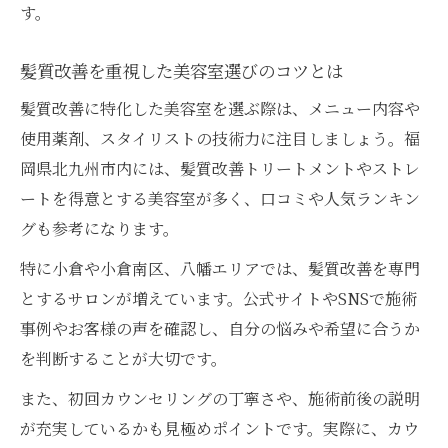
す。
口コミで評判の美容室と髪質改善の実力差
髪質改善トリートメントが人気の理由とは
髪質改善を重視した美容室選びのコツとは
美容室で選ばれる髪質改善トリートメント
髪質改善に特化した美容室を選ぶ際は、メニュー内容や
の魅力
使用薬剤、スタイリストの技術力に注目しましょう。福
髪質改善トリートメントが人気の秘密を解
岡県北九州市内には、髪質改善トリートメントやストレ
説
ートを得意とする美容室が多く、口コミや人気ランキン
美容室の施術で感じる髪質改善効果の実感
グも参考になります。
度
特に小倉や小倉南区、八幡エリアでは、髪質改善を専門
髪質改善トリートメントの種類とその特徴
とするサロンが増えています。公式サイトやSNSで施術
美容室での髪質改善トリートメント体験談
事例やお客様の声を確認し、自分の悩みや希望に合うか
集
を判断することが大切です。
満足度を高める美容室の髪質改善体験談
また、初回カウンセリングの丁寧さや、施術前後の説明
美容室で髪質改善体験を共有するメリット
が充実しているかも見極めポイントです。実際に、カウ