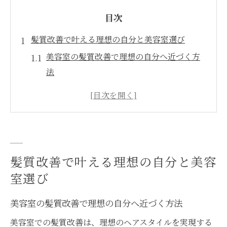
目次
髪質改善で叶える理想の自分と美容室選び
美容室の髪質改善で理想の自分へ近づく方
法
髪質改善を重視した美容室選びのコツとは
自分の髪悩みに合う美容室の見極めポイン
ト
美容室で実現する髪質改善と日常ケアの関
係
髪質改善で叶える理想の自分と美容
髪質改善が得意な美容室の特徴と選ぶ理由
室選び
丁寧なカウンセリングが導く髪質改善の道
美容室の髪質改善で理想の自分へ近づく方法
美容室のカウンセリングが髪質改善成功の
鍵
美容室での髪質改善は、理想のヘアスタイルを実現する