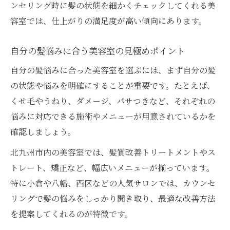
実際の美容室利用者が語る髪質改善の変化
ンセリング時に髪の状態を細かくチェックしてくれる美
容室では、仕上がりの満足度が高い傾向にあります。
体験談から学ぶ美容室選びと髪質改善のコ
ツ
自分の髪悩みに合う美容室の見極めポイント
美容室の髪質改善で満足度が高まる理由
自分の髪悩みに合った美容室を選ぶには、まず自分の髪
リアルな声で知る美容室の髪質改善成功例
の状態や悩みを明確にすることが重要です。たとえば、
自然なツヤが輝く髪質改善の最新テクニック
くせ毛やうねり、ダメージ、パサつきなど、それぞれの
美容室で受ける最新の髪質改善技術とは
悩みに対応できる施術やメニューが用意されているかを
ナチュラルなツヤ髪を叶える美容室の工夫
確認しましょう。
髪質改善で注目される新しい美容室の施術
北九州市内の美容室では、髪質改善トリートメントやス
法
トレート、矯正など、幅広いメニューが揃っています。
美容室で試せるツヤ髪への髪質改善テクニ
特に小倉や八幡、西区などの人気サロンでは、カウンセ
ック
リングで髪の悩みをしっかり聞き取り、最適な改善方法
髪質改善で美しい質感を得る美容室の技術
を提案してくれるのが特徴です。
力