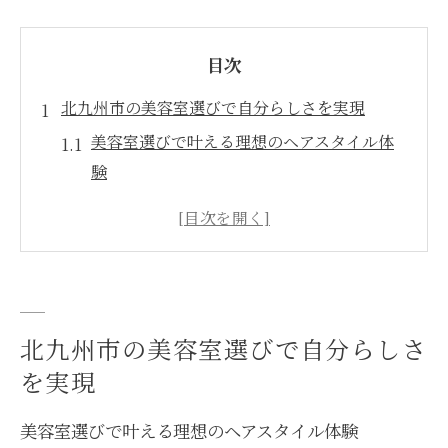
目次
北九州市の美容室選びで自分らしさを実現
美容室選びで叶える理想のヘアスタイル体
験
口コミを活用した美容室選びのポイント解
説
自分らしい美容室探しに必要な最新情報と
は
北九州エリアで話題の美容室選び徹底ガイ
北九州市の美容室選びで自分らしさ
ド
を実現
美容室選びで大切なカウンセリングの活用
法
美容室選びで叶える理想のヘアスタイル体験