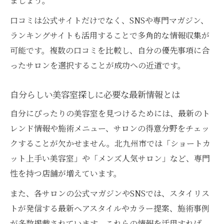
ましょう。
す方法
口コミは公式サイトだけでなく、SNSや専門マガジン、
美容室マガジンで口コミ情報を活かすポイ
ランキングサイトも活用することで多角的な情報収集が
ント
可能です。複数の口コミを比較し、自分の優先事項に合
ショートカットなら北九州エリアで叶える
ったサロンを選択することが成功への近道です。
ショートカットが得意な美容室の選び方入
門
自分らしい美容室探しに必要な最新情報とは
北九州で支持されるショートカット美容室
自分にぴったりの美容室を見つけるためには、最新のト
特集
レンド情報や施術メニュー、サロンの得意分野をチェッ
美容室マガジンで知るショートスタイル最
クすることが欠かせません。北九州市では「ショートカ
前線
ット上手い美容室」や「メンズ人気サロン」など、専門
美容室選びで叶える理想のショートヘア体
性を持つ店舗が増えています。
験
また、各サロンの公式マガジンやSNSでは、スタイリス
口コミでも高評価のショートカット美容室
トが発信する最新ヘアスタイルやカラー提案、施術事例
探し
が多数掲載されています。これらの情報を活用すれば、