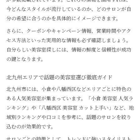
メンズ美容室も網羅した家族満足のポイント
今どんなスタイルが流行しているのか、どのサロンが自
分の希望に合うのかを具体的にイメージできます。
家族で通えるメンズ美容室の選び方ガイド
美容室マガジンで探すメンズ人気サロン情
さらに、クーポンやキャンペーン情報、営業時間やアク
報
セス方法といった実用的な情報も必ず確認しましょう。
パートナーも満足のメンズ美容室活用術
自分らしい美容室探しには、情報の鮮度と信頼性が成功
の鍵となります。
口コミで話題のメンズ美容室見極めポイン
ト
北九州エリアで話題の美容室選び徹底ガイド
美容室選びで家族全員が満足するコツを紹
北九州市には、小倉や八幡西区などエリアごとに特色の
介
ある人気美容室が集まっています。「小倉 美容室 人気ラ
ンキング」や「八幡西区 美容室 カット上手い」など、地
域別ランキングや口コミを参考に、話題のサロンを絞り
込むのが効果的です。
サロンごとの特徴として、トレンドに強いスタイリスト