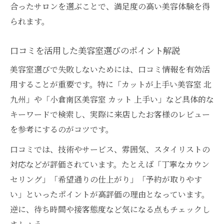
合ったサロンを選ぶことで、満足度の高い美容体験を得
ショートカットが得意な美容室の選び方と
られます。
は
美容室選びで失敗しないカット技術の注目
口コミを活用した美容室選びのポイント解説
点
美容室選びで失敗しないためには、口コミ情報を有効活
美容室マガジン厳選のカット上手いサロン
用することが重要です。特に「カットが上手い美容室 北
特集
九州」や「小倉南区美容室 カット 上手い」など具体的な
口コミから見つける安心の美容室選び方
キーワードで検索し、実際に来店したお客様のレビュー
美容室選びで安心できる口コミ活用法のコ
を参考にするのがコツです。
ツ
口コミでは、技術やサービス、雰囲気、スタイリストの
口コミが高評価の美容室を見極めるチェッ
対応などが評価されています。たとえば「丁寧なカウン
クポイント
セリング」「希望通りの仕上がり」「予約が取りやす
美容室選びに役立つリアルな体験談の読み
い」といったポイントが高評価の理由となっています。
方
逆に、待ち時間や接客態度など気になる点もチェックし
北九州で評判の良い美容室を口コミから探