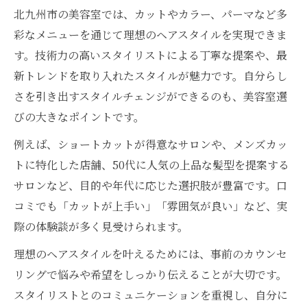
美容室マガジンが導く最新ヘアトレンド案内
北九州市の美容室では、カットやカラー、パーマなど多
美容室マガジン注目の最新ヘアトレンド特
彩なメニューを通じて理想のヘアスタイルを実現できま
集
す。技術力の高いスタイリストによる丁寧な提案や、最
新トレンドを取り入れたスタイルが魅力です。自分らし
トレンドを押さえる美容室の選び方入門
さを引き出すスタイルチェンジができるのも、美容室選
美容室で叶う季節ごとの人気ヘアスタイル
びの大きなポイントです。
紹介
北九州発美容室のトレンドスタイル徹底チ
例えば、ショートカットが得意なサロンや、メンズカッ
ェック
トに特化した店舗、50代に人気の上品な髪型を提案する
サロンなど、目的や年代に応じた選択肢が豊富です。口
美容室のプロが教える旬のカラーやカット
コミでも「カットが上手い」「雰囲気が良い」など、実
技術
際の体験談が多く見受けられます。
カットが上手い美容室を探すコツを徹底解説
理想のヘアスタイルを叶えるためには、事前のカウンセ
北九州でカットが上手い美容室の見分け方
リングで悩みや希望をしっかり伝えることが大切です。
美容室のカット技術を口コミで比較する方
スタイリストとのコミュニケーションを重視し、自分に
法