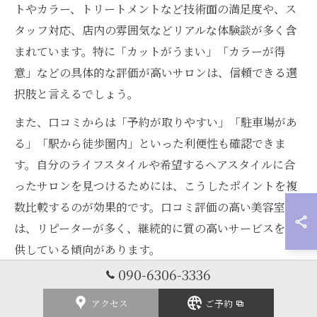
トやカラー、トリートメントなど技術面の満足度や、ス
タッフ対応、店内の雰囲気などリアルな体験談が多く含
まれています。特に「カットがうまい」「カラーが得
意」などの具体的な評価が高いサロンは、信頼できる選
択肢と言えるでしょう。
また、口コミからは「予約が取りやすい」「駐車場があ
る」「駅から徒歩圏内」といった利便性も確認できま
す。自分のライフスタイルや希望するヘアスタイルに合
ったサロンを見つけるためには、こうしたポイントを複
数比較するのが効果的です。口コミ評価の高い美容室
は、リピーターが多く、継続的に質の高いサービスを提
供している傾向があります。
090-6306-3336
ただし、口コミは個人の主観も含まれるため、複数の意
見をチェックし、過度に高評価・低評価に偏らないよう
アクセス
ご予約