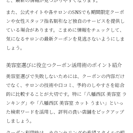
と、最新の情報が見つかりやすくなります。
ショートカットが得意な美容室は口コミで
また、公式サイトや各サロンのSNSでも期間限定クーポ
見極めるのが鍵
ンや女性スタッフ指名割引など独自のサービスを提供し
美容室クーポンを使ってメンズにもおすす
ている場合があります。こまめに情報をチェックして、
め施術を体験
気になるサロンの最新クーポンを見逃さないようにしま
実績豊富な美容室でショートやメンズスタ
しょう。
イルを相談
口コミ重視で選ぶ八幡西区の注目美容室特集
美容室選びに役立つクーポン活用術のポイント紹介
口コミ評価で選ばれる八幡西区の美容室お
美容室選びで失敗しないためには、クーポンの内容だけ
すすめポイント
でなく、サロンの技術や口コミ、予約のしやすさを総合
美容室のリアルな口コミを活用した失敗し
的に比較することが大切です。特に「八幡西区 美容室 ラ
ない選び方
ンキング」や「八幡西区 美容室 カット うまい」といっ
ランキング上位の美容室でクーポンを利用
た検索ワードを活用し、評判の良い店舗をピックアップ
する魅力
しましょう。
美容室選びは口コミとクーポン情報を比較
クーポン利用時は、カウンセリングや希望スタイルの相