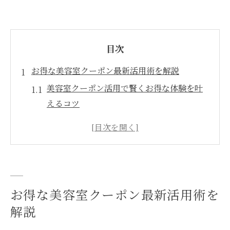
目次
お得な美容室クーポン最新活用術を解説
美容室クーポン活用で賢くお得な体験を叶
えるコツ
八幡西区の美容室クーポン最新情報を徹底
チェック
美容室選びに役立つクーポン活用術のポイ
ント紹介
ネット予約で使える美容室クーポンの探し
お得な美容室クーポン最新活用術を
方と注意点
解説
美容室クーポンで人気スタイルをお得に楽