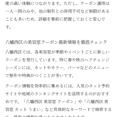
度の高い体験につながります。ただし、クーポン適用は
めの選び方
一人一回のみや、他の割引との併用不可など制限がある
平日限定や当日予約の美容室クーポンも上
ことも多いため、詳細を事前に把握しておくと安心で
手に使う
す。
八幡西区の美容室クーポン利用時の注意点
まとめ
八幡西区の美容室クーポン最新情報を徹底チェック
カットやカラーをお得に受ける美容室クー
八幡西区では、各美容室が季節やイベントごとに新しい
ポン活用
クーポンを発行しています。特に春や秋のヘアチェンジ
口コミ高評価の美容室でクーポンを最大限
シーズンには、カットやカラー、パーマなどのメニュー
活かす
で割引や特典がつくことが多いです。
ショートやメンズにも対応の美容室選び方
クーポン情報を効率的に集めるには、人気のネット予約
美容室選びでショートやメンズカットも得
サイトや地域のランキングサイトを活用するのがおすす
意な店を探す
めです。「八幡西区 美容室 クーポン」や「八幡西区 美
八幡西区でメンズカットに強い美容室の特
容室 カット うまい」など具体的なキーワードで検索する
徴を解説