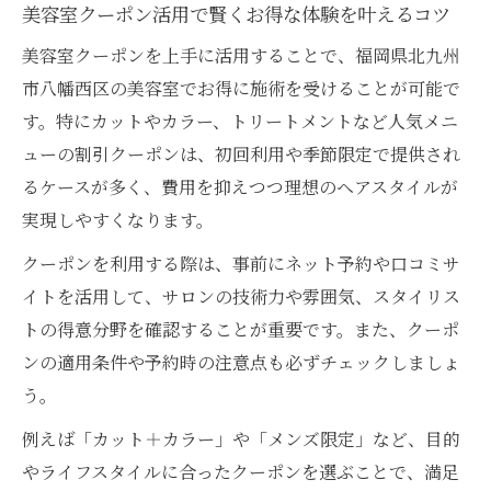
しむ方法
美容室クーポン活用で賢くお得な体験を叶えるコツ
理想のヘアスタイルへ導く八幡西区ガイド
美容室クーポンを上手に活用することで、福岡県北九州
八幡西区で人気の美容室が叶える理想のヘ
市八幡西区の美容室でお得に施術を受けることが可能で
アスタイル
す。特にカットやカラー、トリートメントなど人気メニ
ューの割引クーポンは、初回利用や季節限定で提供され
美容室選びで大切なカウンセリングの活か
るケースが多く、費用を抑えつつ理想のヘアスタイルが
し方とは
実現しやすくなります。
美容室の技術力で実現するトレンドヘアス
タイル紹介
クーポンを利用する際は、事前にネット予約や口コミサ
ショートやロングも対応の美容室の探し方
イトを活用して、サロンの技術力や雰囲気、スタイリス
を解説
トの得意分野を確認することが重要です。また、クーポ
ンの適用条件や予約時の注意点も必ずチェックしましょ
口コミやランキングで理想の美容室を見つ
う。
ける方法
クーポン活用で美容室を安く賢く楽しむ方法
例えば「カット＋カラー」や「メンズ限定」など、目的
やライフスタイルに合ったクーポンを選ぶことで、満足
美容室クーポンで賢く安く施術を楽しむた