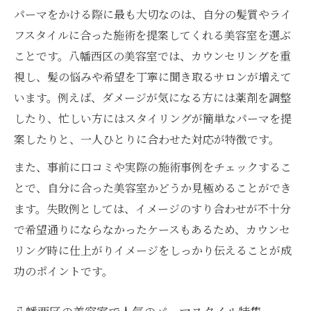
パーマをかける際に最も大切なのは、自分の髪質やライ
八幡西区でおすすめの美容室パーマ事情
フスタイルに合った施術を提案してくれる美容室を選ぶ
パーマが得意な美容室の見極めポイント
ことです。八幡西区の美容室では、カウンセリングを重
美容室スタッフの技術力とパーマの関係性
視し、髪の悩みや希望を丁寧に聞き取るサロンが増えて
美容室選びで失敗しないパーマ体験のコツ
います。例えば、ダメージが気になる方には薬剤を調整
ナチュラル派に人気のパーマ施術とは
したり、忙しい方にはスタイリングが簡単なパーマを提
美容室で叶うナチュラルパーマの特徴
案したりと、一人ひとりに合わせた対応が特徴です。
八幡西区で注目の自然派パーマ施術
また、事前に口コミや実際の施術事例をチェックするこ
美容室パーマで実現する柔らかな印象作り
とで、自分に合った美容室かどうか見極めることができ
ナチュラルパーマが人気の美容室選び方
ます。失敗例としては、イメージのすり合わせが不十分
美容室でのパーマ施術体験談を紹介
で希望通りにならなかったケースもあるため、カウンセ
リング時に仕上がりイメージをしっかり伝えることが成
話題の美容室選び、八幡西区で失敗しないコツ
功のポイントです。
美容室選びでパーマの仕上がりが変わる理
由