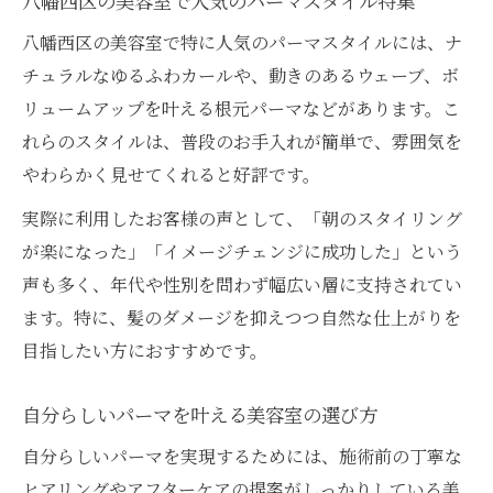
八幡西区の美容室で人気のパーマスタイル特集
八幡西区で評判の良い美容室の選び方
八幡西区の美容室で特に人気のパーマスタイルには、ナ
美容室の雰囲気とパーマの関係を解説
チュラルなゆるふわカールや、動きのあるウェーブ、ボ
パーマが得意な美容室を見極めるポイント
リュームアップを叶える根元パーマなどがあります。こ
失敗しないための美容室パーマ体験談
れらのスタイルは、普段のお手入れが簡単で、雰囲気を
トレンド感あふれるパーマを八幡西区で体験
やわらかく見せてくれると好評です。
美容室パーマで叶う旬なトレンドスタイル
実際に利用したお客様の声として、「朝のスタイリング
八幡西区で話題のパーマデザインを紹介
が楽になった」「イメージチェンジに成功した」という
美容室の最新パーマ技術を徹底解説
声も多く、年代や性別を問わず幅広い層に支持されてい
トレンドパーマが得意な美容室の選び方
ます。特に、髪のダメージを抑えつつ自然な仕上がりを
美容室で体験する新感覚パーマの魅力
目指したい方におすすめです。
納得の仕上がりへ導く美容室の探し方
自分らしいパーマを叶える美容室の選び方
美容室選びでパーマの満足度を高めるコツ
自分らしいパーマを実現するためには、施術前の丁寧な
八幡西区で理想の美容室を見つける方法
ヒアリングやアフターケアの提案がしっかりしている美