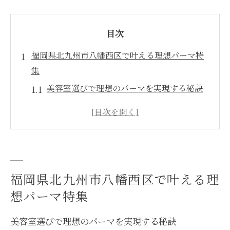
目次
福岡県北九州市八幡西区で叶える理想パーマ特
集
美容室選びで理想のパーマを実現する秘訣
八幡西区の美容室で人気のパーマスタイル
特集
自分らしいパーマを叶える美容室の選び方
トレンド感あふれるパーマが得意な美容室
とは
福岡県北九州市八幡西区で叶える理
美容室の技術で叶う自然なパーマの魅力
想パーマ特集
パーマが似合う美容室を探すなら八幡西区
美容室選びで理想のパーマを実現する秘訣
美容室で自分に合うパーマを見つける方法