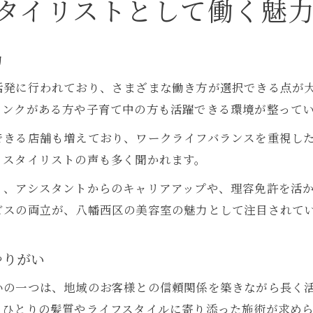
タイリストとして働く魅
美容室で注目されるエリアの職場環境と特徴
美容室求人が豊富な八幡西区の理由を探る
力
スタッフ募集が活発な美容室の選び方ポイント
活発に行われており、さまざまな働き方が選択できる点が
美容室で働く人が集まるエリアの魅力解説
ランクがある方や子育て中の方も活躍できる環境が整って
スタイリスト希望なら北九州で叶う働き方
できる店舗も増えており、ワークライフバランスを重視し
美容室で叶える北九州スタイリストの理想の働き
くスタイリストの声も多く聞かれます。
美容室勤務で選ばれる働く環境の工夫とは
く、アシスタントからのキャリアアップや、理容免許を活
北九州の美容室が支持される働きやすさの理由
ビスの両立が、八幡西区の美容室の魅力として注目されて
美容室で実現する柔軟な働き方とその魅力
美容室スタイリストが長く働ける工夫と制度
やりがい
美容室業界でキャリアアップするための秘訣
いの一つは、地域のお客様との信頼関係を築きながら長く
美容室でのキャリアアップに必要なスキルとは
人ひとりの髪質やライフスタイルに寄り添った施術が求め