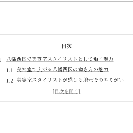
目次
八幡西区で美容室スタイリストとして働く魅力
美容室で広がる八幡西区の働き方の魅力
美容室スタイリストが感じる地元でのやりがい
美容室でキャリアを積む八幡西区の魅力とは
美容室で学べる最新の技術やトレンド紹介
美容室勤務が叶えるワークライフバランスの実現
美容室スタッフ募集が活発なエリアの特徴とは
美容室スタッフ募集が多い地域の共通点とは