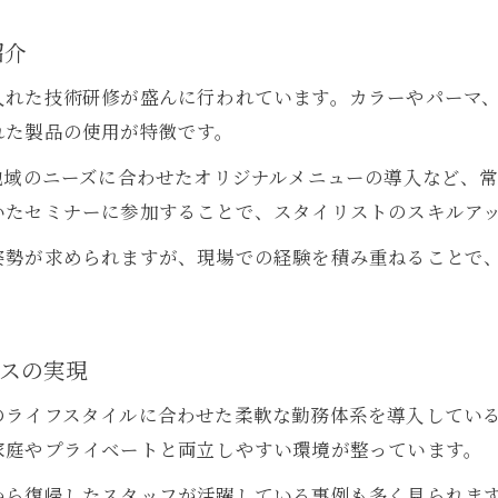
八幡西区美容室求人の最新動向をチェック
紹介
美容室スタイリスト募集の傾向と将来性
美容室求人情報で注目すべきポイントとは
入れた技術研修が盛んに行われています。カラーやパーマ
れた製品の使用が特徴です。
地域のニーズに合わせたオリジナルメニューの導入など、
いたセミナーに参加することで、スタイリストのスキルア
姿勢が求められますが、現場での経験を積み重ねることで
スの実現
のライフスタイルに合わせた柔軟な勤務体系を導入してい
家庭やプライベートと両立しやすい環境が整っています。
から復帰したスタッフが活躍している事例も多く見られま