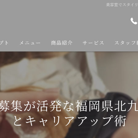
美容室でスタイ
プト
メニュー
商品紹介
サービス
スタッフ
カット
カラー
縮毛矯正
募集が活発な福岡県北
トリートメント
とキャリアアップ術
ヘアケア