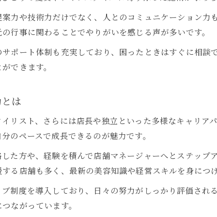
美容室スタイリストが実践する成長戦略を解説
提案力や技術力だけでなく、人とのコミュニケーション力
美容室業界で活躍するための学びと努力の方法
元の行事に関わることでやりがいを感じる声が多いです。
美容室転職で求められるキャリアアップの視点
のサポート体制も充実しており、困ったときはすぐに相談
美容室で収入を増やすための具体的な行動例
とができます。
実際の経験から見る美容室転職のリアル
美容室転職で感じる現場のリアルな体験談
力とは
美容室での転職がもたらすキャリアの変化
美容室スタイリストが語る転職のメリットと注意
タイリスト、さらには店長や独立といった多様なキャリア
自分のペースで成長できるのが魅力です。
美容室転職で見つけた新たな働き方の工夫
美容室での転職活動に役立つ実践的なアドバイス
格した方や、経験を積んで店舗マネージャーへとステップ
援する店舗も多く、最新の美容知識や経営スキルを身につ
今注目の八幡西区美容室求人情報の傾向
美容室求人情報が増加する今のトレンドを解説
ィブ制度を導入しており、日々の努力がしっかり評価され
美容室で人気の求人条件とその背景を探る
につながっています。