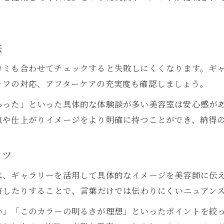
理想通りの仕上がりはギャラリーが決め手
美容室ギャラリーで後悔のない体験を実現
透明感アップのヒントを美容室で探す
法
美容室ギャラリーで透明感ある髪を目指す
コミも合わせてチェックすると失敗しにくくなります。ギ
ギャラリー活用で憧れのツヤ肌を手に入れる
ッフの対応、アフターケアの充実度も確認しましょう。
美容室ギャラリーの透明感アップ事例を解説
あった」といった具体的な体験談が多い美容室は安心感が
美容室で叶える透明感アップのポイント
気や仕上がりイメージをより明確に持つことができ、納得
ギャラリー写真で分かる透明肌の秘訣
満足度が高まる美容室ギャラリーの魅力
コツ
美容室ギャラリーで満足度が劇的に向上
は、ギャラリーを活用して具体的なイメージを美容師に伝
ギャラリーで見つかる理想の美容室体験
有したりすることで、言葉だけでは伝わりにくいニュアン
美容室ギャラリーが選ばれる理由とは
い」「このカラーの明るさが理想」といったポイントを絞
ギャラリー活用で納得の美容室選びを実現