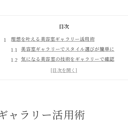
目次
理想を叶える美容室ギャラリー活用術
美容室ギャラリーでスタイル選びが簡単に
気になる美容室の技術をギャラリーで確認
美容室選びに口コミとギャラリー活用法
ギャラリー活用で希望の髪型を伝えるコツ
美容室ギャラリーのレビューを徹底比較
自分に合う美容室選びの新常識とは
美容室ギャラリーを使った最適な選び方
ギャラリー活用術
ギャラリー写真で相性の良い美容室を発見