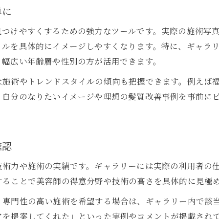
美容室ギャラリーと口コミの活用ポイント
単に
理想のスタイルは美容室ギャラリーから決まる
見つけやすくするための強力なツールです。実際の施術写
美容室ギャラリーで技術力を見極めよう
イルを具体的にイメージしやすくなります。特に、ギャラ
肌質改善なら美容室のギャラリーが鍵
、幅広い年齢層や性別の方が活用できます。
美容室ギャラリーで肌質改善事例をチェック
な施術やトレンドスタイルの傾向も把握できます。例えば
肌悩み解決は美容室ギャラリーの活用から
。自分のなりたいイメージや理想の髪質改善事例を事前に
美容室ギャラリーで最新の肌質改善を知る
実際の事例で美容室の肌質改善効果を比較
美容室ギャラリーで透明感アップを目指す
確認
ギャラリー写真で失敗しない美容室体験
技術力や施術の実績です。ギャラリーには実際の利用者の
美容室ギャラリーでイメージ共有がスムーズに
することで美容師の得意分野や技術の高さを具体的に見極
失敗しないための美容室ギャラリー活用術
、専門性の高い施術を希望する場合は、ギャラリー内で該
美容室の技術力はギャラリー写真でチェック
アを提案してくれた」といった実例やコメントが掲載され