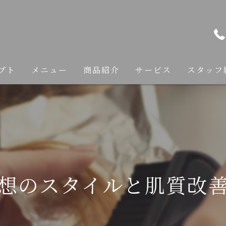
プト
メニュー
商品紹介
サービス
スタッフ
カット
カラー
縮毛矯正
想のスタイルと肌質改
トリートメント
ヘアケア