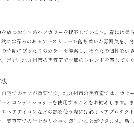
あなたの魅力を引き出す北九州市の美容室ヘアカラーの秘
ヘアカラーがもたらす驚きの効果
スタイリストが教える魅力アップの秘訣
力を放つおすすめヘアカラーを提案しています。春には柔
カラーリングで叶えるあなただけの個性
。秋には深みのあるアースカラーで落ち着いた雰囲気を、
地元美容室のプロの技とその効果
その時期にぴったりのカラーを提案し、あなたの個性を引
カラーリングを長持ちさせるテクニック
い。是非、北九州市の美容室で季節のトレンドを感じてく
ヘアカラーが与える印象の変化
理想のヘアカラーを実現する北九州市美容室の専門アドバ
方法
専門家によるカラー診断と提案
、自宅でのケアが重要です。北九州市の美容室では、カラ
髪質を考慮した最適カラーの選び方
プーとコンディショナーを使用することをお勧めします。
最新カラー技術の優位性と選び方
ーやヘアアイロンなどの熱を使う際には必ずヘアプロテク
アフターケアで色持ちをよくする方法
で、美容室での仕上がりを長く楽しむことができます。新
スタイリストのアドバイスで失敗しないカラー選び