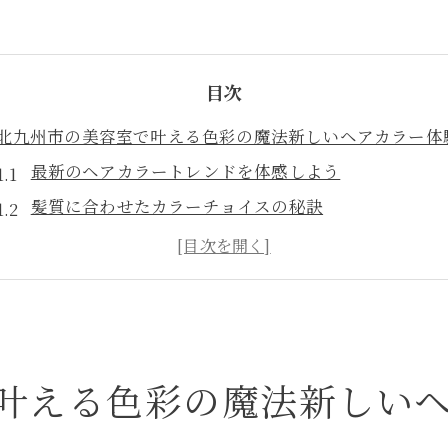
目次
北九州市の美容室で叶える色彩の魔法新しいヘアカラー体
最新のヘアカラートレンドを体感しよう
髪質に合わせたカラーチョイスの秘訣
スタイリストによるパーソナルカラー診断
地元の美容室でしかできない特別なカラー体験
季節に合わせたおすすめカラー特集
自宅でも続けられるヘアカラーケアの方法
地元の美容室が提案するあなたにぴったりの理想のヘアカ
叶える色彩の魔法新しい
個性を引き出すカラーリングのコツ