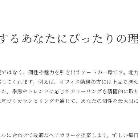
美容室での相談が理想を叶えるカギ
美容室でのカラー体験で日常を輝かせる方法
毎日を明るくするカラーリングの魅力
するあなたにぴったりの
カラー選びで日常の印象を変える
自宅でのケアで美髪を保つには
ライフスタイルに合わせたカラー活用術
更ではなく、個性や魅力を引き出すアートの一環です。北
プロの手による特別なカラー体験
案してくれます。例えば、オフィス勤務の方には上品で控
日常を彩るためのカラーの選び方
また、季節やトレンドに応じたカラーリングも積極的に取
に基づくカウンセリングを通じて、あなたの個性を最大限
イルに合わせて最適なヘアカラーを提案します。忙しい毎