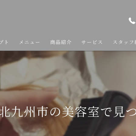
プト
メニュー
商品紹介
サービス
スタッフ
カット
カラー
縮毛矯正
北九州市の美容室で見
トリートメント
ヘアケア