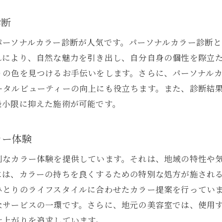
プロフェッショナルの視点からの色選び
診断
サロンで体感できるハイクオリティなカラー
髪への優しさを考えたカラー選択
パーソナルカラー診断が人気です。パーソナルカラー診断
美容業界のプロが提案する最新カラー
れにより、自然な魅力を引き出し、自分自身の個性を際立
りの色を見つけるお手伝いをします。さらに、パーソナル
カラーリングの技術とその効果
ータルビューティーの向上にも役立ちます。また、診断結
プロに任せて理想のヘアカラーを
最小限に抑えた施術が可能です。
美容室のスタイリストと共に色彩の魔法を体感しよう
スタイリストとのカウンセリングの重要性
ラー体験
一人ひとりに合ったカラー体験のすすめ
別なカラー体験を提供しています。それは、地域の特性や
プロの技で叶える理想のカラースタイル
には、カラーの持ちを良くするための特別な処方が施され
カラーとスタイリングの融合で魅力アップ
ひとりのライフスタイルに合わせたカラー提案を行ってい
美容室でのトータルビューティー体験
なサービスの一環です。さらに、地元の美容室では、使用
色彩のプロが教えるカラー選びのポイント
仕上がりを追求しています。