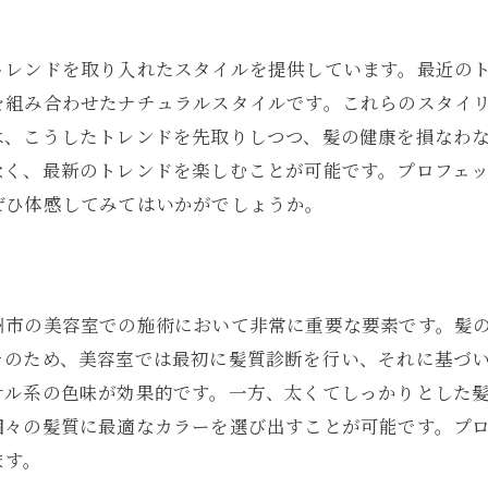
ライフスタイルに合わせたカラー提案
う
プロが教える似合う色の選び方
トレンドを取り入れたスタイルを提供しています。最近の
人気のカラー技術とその効果
を組み合わせたナチュラルスタイルです。これらのスタイ
地元で選ばれる美容室の実力
は、こうしたトレンドを先取りしつつ、髪の健康を損なわ
カラーリング後のケアで長持ちを
なく、最新のトレンドを楽しむことが可能です。プロフェ
美容室で新しい自分に出会う！北九州市のカラーメニュー
ぜひ体感してみてはいかがでしょうか。
注目のカラーメニューを徹底解説
あなたにぴったりのトレンドカラー
スタイリストが選ぶおすすめのカラー技術
州市の美容室での施術において非常に重要な要素です。髪
挑戦してみたい！話題のカラーリング
そのため、美容室では最初に髪質診断を行い、それに基づ
カラーリングで印象を変える方法
テル系の色味が効果的です。一方、太くてしっかりとした
自分に合ったカラースタイルの見つけ方
個々の髪質に最適なカラーを選び出すことが可能です。プ
ます。
北九州市で見つける美容室のプロが選ぶ至高のヘアカラー