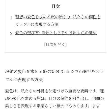
目次
理想の髪色を求める旅の始まり: 私たちの個性を
カラフルに表現する方法
髪色の選び方: 自分らしさを引き出す色の魔法
トレンドを超えて: あなたにぴったりの髪色の見
つけ方
美容師からのアドバイス: 理想の髪色を実現する
ためのステップ
理想の髪色を求める旅の始まり: 私たちの個性をカラ
髪色変化の瞬間: 新しい自分を発見する喜び
フルに表現する方法
挑戦しよう: 髪色を通じて感じるライフスタイル
の変化
髪色は、私たちの外見を決定づける重要な要素です。理
想の髪色を求める旅は、自分の個性を引き出し、内面の
美しさを表現する素晴らしい機会でもあります。まず