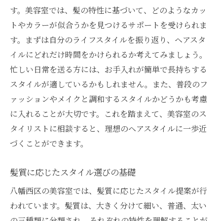
す。美容室では、髪の特性に基づいて、どのようなカッ
信頼できる口コミサイトの活用法
トやカラーが似合うかを見つけるサポートを受けられま
良い口コミと悪い口コミの見分け方
す。まずは自分のライフスタイルを振り返り、ヘアスタ
口コミから美容室の人気度を判断する方法
イルにどれだけ時間をかけられるか考えてみましょう。
八幡西区における口コミランキングの重要
忙しい日常を送る方には、お手入れが簡単で長持ちする
性
スタイルが適しているかもしれません。また、普段のフ
実際の体験談で選ぶ美容室のポイント
ァッションやメイクと調和するスタイルかどうかも考慮
口コミを活かして理想のサロンを探す
に入れることが大切です。これを踏まえて、美容室のス
八幡西区の美容室で受けるプロのカウンセリン
タイリストに相談すると、理想のヘアスタイルに一歩近
グ活用法
づくことができます。
効果的なカウンセリングのための質問集
髪質に応じたスタイル選びの基礎
髪質とスタイルに関する相談ポイント
八幡西区の美容室では、髪質に応じたスタイル提案が行
美容師との信頼関係を築くためのコツ
われています。髪質は、大きく分けて細い、普通、太い
カウンセリングを受ける前の準備事項
の三種類に分類され、それぞれの特性を理解することが