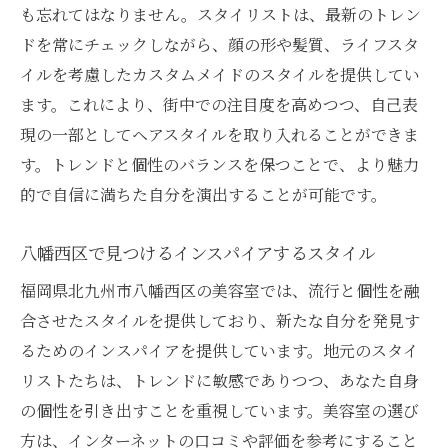
ライフスタイルにフィットする美容室の見つけ
も忘れてはなりません。スタイリストは、最新のトレン
方
ドを常にチェックしながら、顔の形や髪質、ライフスタ
イルを考慮したカスタムメイドのスタイルを提供してい
ライフスタイルに合わせたサロン選びの基
ます。これにより、街中での注目度を高めつつ、自己表
準
現の一部としてヘアスタイルを取り入れることができま
時間管理がしやすい美容室の選び方
す。トレンドと個性のバランスを保つことで、より魅力
生活スタイルに合ったスタイリング提案
的で自信に満ちた自分を演出することが可能です。
日常に溶け込むスタイルを提供するサロン
八幡西区でライフスタイルに適した美容室
八幡西区で見つけるインスパイアするスタイル
探し
福岡県北九州市八幡西区の美容室では、流行と個性を融
プロフェッショナルなアドバイスを活用す
合させたスタイルを提供しており、新たな自分を発見す
る
るためのインスパイアを提供しています。地元のスタイ
福岡県北九州市八幡西区の美容室で期待を超え
リストたちは、トレンドに敏感でありつつ、あなた自身
る体験を
の個性を引き出すことを重視しています。美容室の選び
期待を上回るサービスを提供する美容室
方は、インターネットの口コミや評価を参考にすること