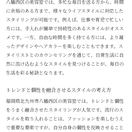
八幡西区の美容室では、多忙な毎日を送る方から、時間
八幡西区のトレンドスタイル事情
に余裕のある方まで、様々なライフスタイルに対応した
自分らしいスタイルを見つける方法
スタイリングが可能です。例えば、仕事や育児で忙しい
トレンドと個性を両立させるコツ
方には、手入れが簡単で持続性のあるスタイルがオスス
メです。一方、自由な時間を多く持てる方には、より凝
専門家の意見でスタイルをブラッシュアッ
ったデザインやヘアカラーを楽しむこともできます。ス
プ
タイリストとのカウンセリングを通じて、日常生活に自
髪質に合わせた美容室選びで満足度を高める方
然に溶け込むようなスタイルを見つけることが、毎日の
法
生活を彩る秘訣となります。
髪質診断で適切な美容室を選ぶ
髪質に特化した施術を提供するサロン
トレンドと個性を融合させるスタイルの考え方
自分の髪質を理解するためのポイント
福岡県北九州市八幡西区の美容室では、トレンドと個性
髪質改善に役立つ美容室サービス
をうまく融合させたスタイリングが人気です。流行のス
満足度を高めるための美容室の選び方
タイルを取り入れることは、ファッションを楽しむうえ
八幡西区で髪質に合ったサロンを探す
で重要な要素ですが、自分自身の個性を反映させること