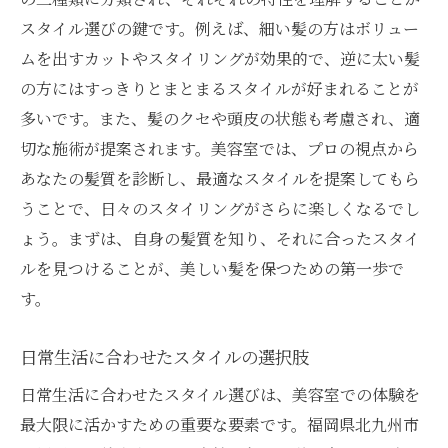
プロの意見を最大限に活用する方法
スタイル選びの鍵です。例えば、細い髪の方はボリュー
カウンセリングで理想のスタイルを実現
ムを出すカットやスタイリングが効果的で、逆に太い髪
理想のスタイルを実現するための美容室選びの
の方にはすっきりとまとまるスタイルが好まれることが
コツ
多いです。また、髪のクセや頭皮の状態も考慮され、適
理想のスタイルを伝えるためのヒント
切な施術が提案されます。美容室では、プロの視点から
美容室選びで重要視するポイント
あなたの髪質を診断し、最適なスタイルを提案してもら
八幡西区でのサロン選びの注意点
うことで、日々のスタイリングがさらに楽しくなるでし
ょう。まずは、自身の髪質を知り、それに合ったスタイ
スタイル実現へのプロセスを知る
ルを見つけることが、美しい髪を保つための第一歩で
ヘアスタイルと美容師の得意分野の一致
す。
美容室選びで失敗しないためのガイド
八幡西区の美容室で叶える個性を引き出すトレ
日常生活に合わせたスタイルの選択肢
ンドスタイル
日常生活に合わせたスタイル選びは、美容室での体験を
最新トレンドを取り入れるスタイル選び
最大限に活かすための重要な要素です。福岡県北九州市
個性を大切にするための美容室の選択