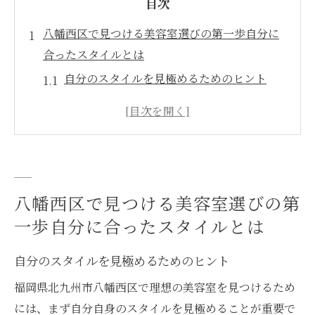
目次
八幡西区で見つける美容室選びの第一歩自分に
合ったスタイルとは
自分のスタイルを見極めるためのヒント
髪質に応じたスタイル選びの基礎
日常生活に合わせたスタイルの選択肢
トレンドと個性を融合させるスタイルの考
え方
八幡西区で見つけるインスパイアするスタ
八幡西区で見つける美容室選びの第
イル
一歩自分に合ったスタイルとは
専門家によるスタイルカウンセリングの重
自分のスタイルを見極めるためのヒント
要性
福岡県北九州市で口コミを活用した美容室探し
福岡県北九州市八幡西区で理想の美容室を見つけるため
の秘訣
には、まず自分自身のスタイルを見極めることが重要で