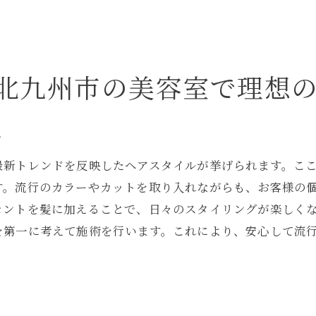
持続可能なスタイルを提案するサロン
美容室選びで変わる！北九州市でスタイルを楽しむ方法
理想のスタイルを実現するサロン選び
北九州市の美容室で理想
美容室で受けるスタイルチェンジの魅力
美容師とのコミュニケーションが鍵
ル
スタイルチェンジで得られる自信
最新トレンドを反映したヘアスタイルが挙げられます。こ
新しいスタイルのメンテナンス方法
す。流行のカラーやカットを取り入れながらも、お客様の
美容室を活用したスタイルの楽しみ方
セントを髪に加えることで、日々のスタイリングが楽しく
を第一に考えて施術を行います。これにより、安心して流