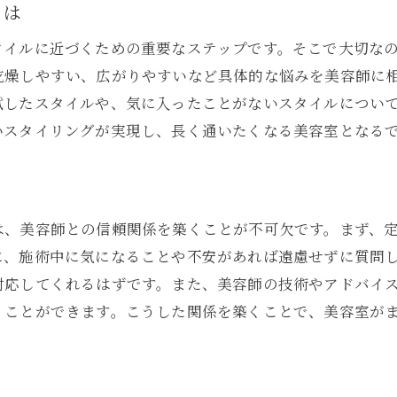
自分らしさを反映したスタイルを探す
とは
髪型で印象を変えるテクニック
タイルに近づくための重要なステップです。そこで大切な
自分に合った美容師を選ぶポイント
乾燥しやすい、広がりやすいなど具体的な悩みを美容師に
個性を引き出すカスタマイズの提案
試したスタイルや、気に入ったことがないスタイルについ
いスタイリングが実現し、長く通いたくなる美容室となる
新しい自分を発見するためのヒント
個性を活かすためのスタイリング法
美容室探しの新常識！北九州市でのサロン選びのポイン
サロン選びの最新トレンド
は、美容師との信頼関係を築くことが不可欠です。まず、
に、施術中に気になることや不安があれば遠慮せずに質問
失敗しないサロン選びのステップ
対応してくれるはずです。また、美容師の技術やアドバイ
口コミを活用したサロンの選択法
くことができます。こうした関係を築くことで、美容室が
サロンの雰囲気が決め手になる理由
定期的に通いたくなるサロンの特徴
美容室選びで後悔しないために