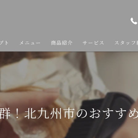
プト
メニュー
商品紹介
サービス
スタッフ
カット
カラー
縮毛矯正
群！北九州市のおすす
トリートメント
ヘアケア