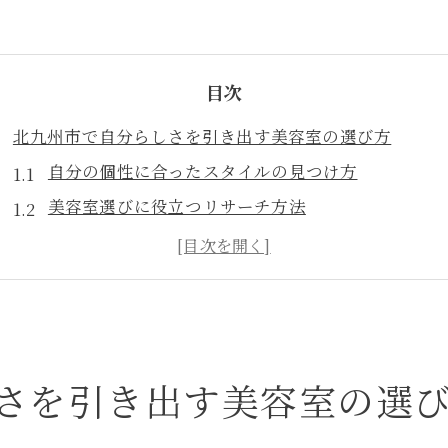
目次
北九州市で自分らしさを引き出す美容室の選び方
自分の個性に合ったスタイルの見つけ方
美容室選びに役立つリサーチ方法
カウンセリングで伝えるべき髪の悩みとは
美容師との信頼関係を築くポイント
ライフスタイルに合った美容室の選択
訪問前に確認すべきポイント
トレンドを押さえた北九州市の美容室で理想のスタイル
さを引き出す美容室の選
最新トレンドを取り入れたヘアスタイル