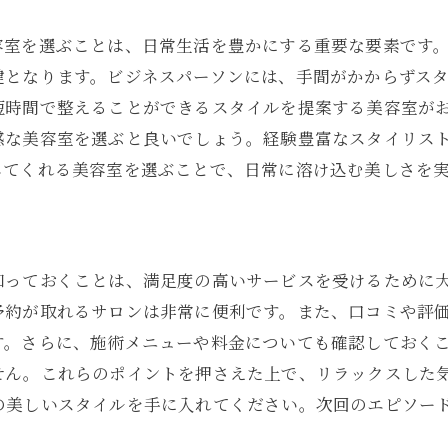
北九州市で見つけるトレンドと調和した美容室の魅力
容室を選ぶことは、日常生活を豊かにする重要な要素です
トレンドと調和するスタイルの秘訣
鍵となります。ビジネスパーソンには、手間がかからずス
美容室が提供する最新の技術
短時間で整えることができるスタイルを提案する美容室が
トレンドをふまえた提案力とは
感な美容室を選ぶと良いでしょう。経験豊富なスタイリス
トレンドを取り入れたサロンの魅力
してくれる美容室を選ぶことで、日常に溶け込む美しさを
トレンドを知ってワンランク上の自分に
流行を取り入れたサロンの選び方
ライフスタイルにフィットする北九州市の美容室をご紹
知っておくことは、満足度の高いサービスを受けるために
ライフスタイルに合ったスタイル提案
予約が取れるサロンは非常に便利です。また、口コミや評
日常に溶け込むヘアスタイル選び
す。さらに、施術メニューや料金についても確認しておく
ライフスタイルに合わせたサロン探し
せん。これらのポイントを押さえた上で、リラックスした
日々の手入れが楽になるスタイルとは
の美しいスタイルを手に入れてください。次回のエピソー
ライフスタイルを重視した美容師選び