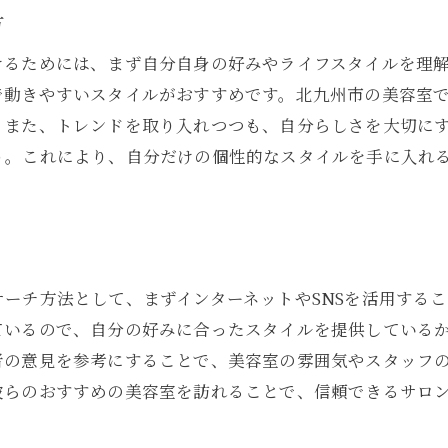
トレンドを知るための情報収集法
方
トレンドと個性を融合させるコツ
けるためには、まず自分自身の好みやライフスタイルを理
人気のヘアスタイルを試すメリット
で動きやすいスタイルがおすすめです。北九州市の美容室
流行を取り入れた美容室の選び方
。また、トレンドを取り入れつつも、自分らしさを大切に
トレンドスタイルの維持方法
う。これにより、自分だけの個性的なスタイルを手に入れ
忙しいあなたに最適！北九州市で通いやすい美容室特集
忙しい人向けの時短サービス
駅近の便利な美容室を見つける
予約が取りやすいサロンの特徴
ーチ方法として、まずインターネットやSNSを活用する
短時間で仕上がるスタイルとは
ているので、自分の好みに合ったスタイルを提供している
仕事帰りに寄れる美容室選び
者の意見を参考にすることで、美容室の雰囲気やスタッフ
通いやすさを重視したサロン探し
彼らのおすすめの美容室を訪れることで、信頼できるサロ
個性を活かす北九州市の美容室で新しい自分に出会う